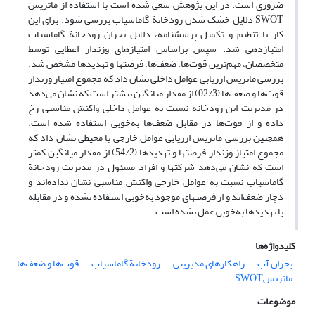
ضروری است. در این پژوهش سعی شده است با استفاده از ماتریس
SWOT دلایل خشک شدن رودخانة گاماسیاب بررسی شود. برای این
کار با تنظیم و تکمیل پرسشنامه، دلایل بحران رودخانة­ گاماسیاب
امتیازدهی شد. سپس براساس امتیاز­های وزن­دار اعطایی توسط
متخصصان، مهم‌ترین قوت‌ها، ضعف‌ها، فرصت­ها و تهدید­ها مشخص شد.
بررسی ماتریس ارزیابی عوامل داخلی نشان داد که مجموع امتیاز وزن­دار
قوت‌ها و ضعف‌ها (02/3) از مقدار میانگین بیشتر است که نشان می‌دهد
در مدیریت این رودخانه نسبت به عوامل داخلی واکنش مناسبی رخ
داده و از قوت‌ها در مقابل ضعف‌ها به‌خوبی استفاده شده است.
همچنین بررسی ماتریس ارزیابی عوامل خارجی یا محیطی نشان داد که
مجموع امتیاز وزن­دار فرصت­ها و تهدیدها (54/2) از مقدار میانگین کمتر
است که نشان می‌دهد شرکت­ها و افراد مسئول در مدیریت رودخانة
گاماسیاب نسبت به عوامل خارجی واکنش مناسبی نشان نداده‌اند و
دچار ضعف‌اند و از فرصت­های موجود به‌خوبی استفاده نشده و در مقابله
با تهدیدها به‌خوبی عمل نشده است.
کلیدواژه‌ها
بحران آب
راهکارهای مدیریتی
رودخانة‌ گاماسیاب
قوت‌ها و ضعف‌ها
ماتریسSWOT
موضوعات