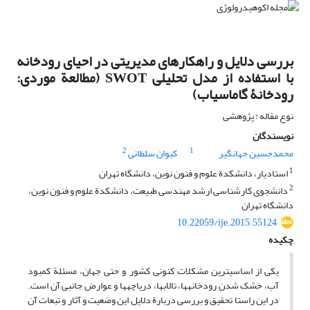
بررسی دلایل و راهکارهای مدیریتی در احیای رودخانه
با استفاده از مدل تحلیلی SWOT (مطالعة موردی:
رودخانۀ گاماسیاب)
نوع مقاله : پژوهشی
نویسندگان
2
1
محمدحسین جهانگیر
کیوان سلطانی
1
استادیار، دانشکدة علوم و فنون نوین، دانشگاه تهران
2
دانشجوی کارشناسی ارشد مهندسی طبیعت، دانشکدة علوم و فنون نوین،
دانشگاه تهران
10.22059/ije.2015.55124
چکیده
یکی از اساسی­ترین مشکلات کنونی کشور و حتی جهان، مسئلة­ کمبود
آب، خشک شدن رودخانه­ها، تالاب­ها، دریاچه­ها و عوارض جانبی آن است.
در این راستا تحقیق و بررسی دربارة دلایل این وضعیت و آثار و تبعات آن