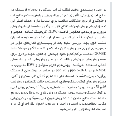
بررسی و پهنه­بندی دقیق غلظت فلزات سنگین و به‌ویژه آرسنیک در
منابع آب زیرزمینی، تأثیر زیادی در برنامه­ریزی و پایش مستمر منابع آب
و جلوگیری از بروز مشکلات سلامت برای انسان­ها دارد. هدف اصلی این
تحقیق ارزیابی روش نوین­ استنتاج فازیِ سوگنو و مقایسة آن با روش‌های
درون‌یابی وزن­دهی معکوس فاصله (IDW)، کریجینگ (ساده، عمومی و
عادی) و کوکریجینگ در تخمین مقدار آرسنیک در محدودة آبخوان
دشت خوی بود. بررسی نتایج بعد از بهینه­سازی المان‌های مؤثر در
فرمول‌هایِ اجرای هر روش­ نشان ‌داد که ریشة میانگین مربعات خطا
RMSE)) به‌علت تراکم کم و نحوة چیدمان چاه‌های نمونه‌برداری برای
همة روش‌های درون‌یابی بالاست. در بین روش‌هایی که از داده‌های
کمکی استفاده نمی‌کنند، روش‌های فازی سوگنو و IDW به‌ترتیب با
RMSE برابر با ppb 5/26 و ppb 28 در قیاس با روش‌های کریجینگ
برآورد بهتری داشتند. استفاده از داده‌های کمکی کلر، سدیم و آهن،
دقتِ روش‌های کوکریجینگ و فازی را نسبت به حالت تک‌متغیره به‌ترتیب
46 و 51 درصد بهبود بخشید. علت اصلی برتری 19 درصدی روش فازی
بر کوکریجینگ وابسته نبودن عملکرد روش فازی به نرمال بودن توزیع
داده‌هاست. نتایج نشان داد که روش نوینِ­ فازی سوگنو در درون‌یابی
مکانی انعطاف‌پذیرتر است و راحت­تر و سریع‌تر (هم از نظر اجرای کاربر و
هم به‌لحاظ نرم­افزاری) ‌اجرا می‌شود.