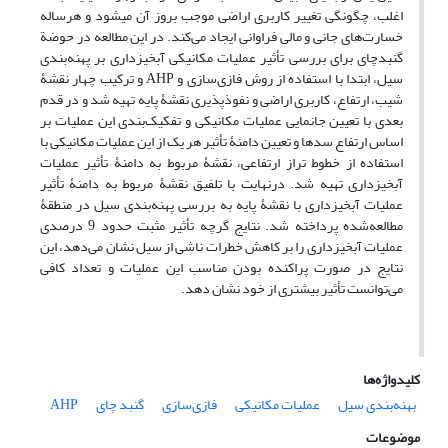
اغلب، چگونگی تغییر کاربری اراضی موجب بروز آن می‏شود و هرساله
خسارت‌های جانی و مالی فراوانی ‌ایجاد می‌کند. در این مطالعه در حوضة
گنبدچای برای بررسی تأثیر عملیات مکانیکی آبخیزداری بر پهنه‌بندی
سیل، ابتدا با استفاده از روش فازی‌سازی و AHP و ترکیب چهار نقشۀ
شیب، ارتفاع، کاربری اراضی و نفوذپذیری نقشۀ پایه تهیه شد و در قدم
بعدی با تعیین جانمایی عملیات مکانیکی و تفکیک‌بندی این عملیات بر
اساس ارتفاع سدها و تعیین دامنۀ تأثیر هر یک از این عملیات مکانیکی با
استفاده از خطوط تراز ارتفاعی، نقشۀ مربوط به دامنۀ تأثیر عملیات
آبخیزداری تهیه شد. در‌نهایت با تلفیق نقشۀ مربوط به دامنۀ تأثیر
عملیات آبخیزداری با نقشۀ پایه به بررسی پهنه‌بندی سیل در منطقۀ
‌مطالعه‌شده پرداخته شد. نتایج گرچه تأثیر مثبت حدود‌ 9 درصدی
عملیات آبخیزداری را بر کاهش خطرات ناشی از سیل نشان می‌دهد، این
نتایج در صورت پراکنده بودن مناسب این عملیات و تعداد کافی
می‌توانست تأثیر بیشتری از خود نشان دهد.
کلیدواژه‌ها
بهنه‌بندی سیل‌
عملیات مکانیکی
فازی‌سازی‌
گنبد چای
AHP
موضوعات