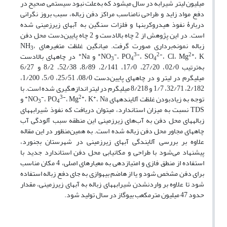
میلیون لیتر شیرابه در سال می‏شود که به‌علت نبود سیستمی صحیح در
دفع مواد زاید و طراحی نامناسب مراکز دفن زباله، سبب بروز نگرانی
دربارۀ نفوذ هیدروکربن‏ها و فلزات سنگین به آب‏های زیرزمینی شده‏
است. در این پژوهش از 2 چاه بالادست و 2 چاه پایین‌دست محل دفن
زباله نمونه‌برداری صورت گرفت. میانگین غلظت متغیرهای NH
،
3
+
+
-
3-
2-
2+
، K
، Cl، Mg
، SO
، PO
NO
و Na
در چاه‏های بالا‌دست
3
4
4
به‌ترتیب 02/0، 27/20، 17/0، 2/141، 8/89، 52/38، 8/2 و 6/27
میلی‏گرم در لیتر و در چاه‏های پایین‌دست 08/0، 25/51، 5/0، 1/200،
2/182، 32/71، 1/7 و 8/218 میلی‏گرم در لیتر اندازه‏گیری شده است. با
+
-
3-
2+
+
توجه به زیاد‌بودن غلظت آلاینده‏های NO
، Na
، K
، Mg
، PO
و
3
4
TDS نسبت به میزان استاندارد، می‏توان دریافت که نفوذ شیرابه‏های
زباله‏های محل دفن به آب‌های زیرزمینی این منطقه سبب آلودگی آب
چاه‏های مجاور محل دفن زباله شده است. به همین‌منظور در این مقاله
علاوه بر بررسی آلایندگی آب‏های زیرزمینی در شهرستان بجنورد،
پیشنهاد می‌شود با طراحی و مکان‏یابی محل دفن استاندارد جدید با
استفاده از منطق فازی و امتیازدهی به معیارهای اصلی، 4 مکان مناسب
برای دفن مشخص شود‌ و یا از هاضم بی‏هوازی به جای دفع زباله استفاده
شود تا علاوه بر واردنشدن شیرابه‏های زباله به آب‏های زیرزمینی، مقدار
حدود 47 میلیون متر‌مکعب بیوگاز در سال تولید شود.