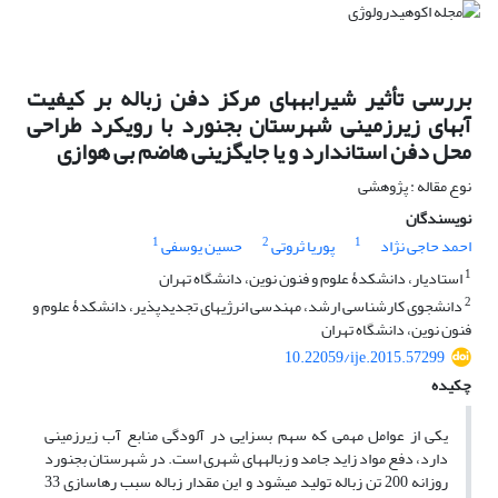
بررسی تأثیر شیرابه‏های مرکز دفن زباله بر کیفیت
آب‏های زیرزمینی شهرستان بجنورد با رویکرد طراحی
محل دفن استاندارد و یا جایگزینی هاضم بی‏ هوازی
نوع مقاله : پژوهشی
نویسندگان
1
2
1
احمد حاجی نژاد
پوریا ثروتی
حسین یوسفی
1
استادیار، دانشکدۀ علوم و فنون نوین، دانشگاه تهران
2
دانشجوی کارشناسی ارشد، مهندسی انرژی‏های تجدیدپذیر، دانشکدۀ علوم و
فنون نوین، دانشگاه تهران
10.22059/ije.2015.57299
چکیده
یکی از عوامل‏ مهمی که سهم بسزایی در آلودگی منابع آب زیرزمینی
دارد، دفع مواد زاید جامد و زباله‏های شهری است. در شهرستان بجنورد
روزانه 200 تن زباله تولید می‏شود و این مقدار زباله سبب رهاسازی 33