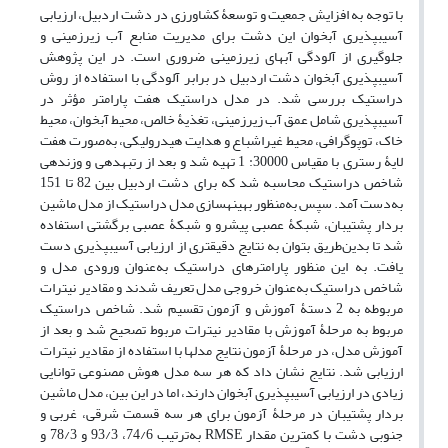
با توجه به افزایش جمعیت و توسعۀ کشاورزی در دشت اردبیل، ارزیابی
آسیب‏پذیری آبخوان این دشت برای مدیریت منابع آب زیرزمینی و
جلوگیری از آلودگی آب‏های زیرزمینی ضروری است. در این پژوهش
آسیب‏پذیری آبخوان دشت اردبیل در برابر آلودگی با استفاده از روش
دراستیک بررسی شد. در مدل دراستیک هفت پارامتر مؤثر در
آسیب‏پذیری شامل عمق آب زیرزمینی، تغذیۀ خالص، محیط آبخوان، محیط
خاک، توپوگرافی، محیط غیر‌اشباع و هدایت هیدرولیکی، به‌صورت هفت
لایۀ رستری با مقیاس 30000: 1 تهیه شد و بعد از رتبه‏دهی و وزن‏دهی
شاخص دراستیک محاسبه شد که برای دشت اردبیل بین 82 تا 151
به‌دست آمد. سپس به‌منظور بهینه‏سازی مدل دراستیک از مدل ماشین
بردار پشتیبان، شبکۀ عصبی پیشرو و شبکۀ عصبی برگشتی استفاده
شد تا بدین‌طریق بتوان به نتایج دقیق‏تری از ارزیابی آسیب‏پذیری دست
یافت. به این منظور پارامترهای دراستیک به‌عنوان ورودی مدل و
شاخص دراستیک به‌عنوان خروجی مدل تعریف شدند و مقادیر نیترات
مربوطه به 2 دستۀ آموزش و آزمون تقسیم شد. شاخص دراستیک
مربوط به مرحلۀ آموزش با مقادیر نیترات مربوط تصحیح شد و بعد از
آموزش مدل، در مرحلۀ آزمون نتایج مدل‏ها با استفاده از مقادیر نیترات
ارزیابی شد. نتایج نشان داد که هر سه مدل هوش مصنوعی توانایی
زیادی در ارزیابی آسیب‏پذیری آبخوان دارند، اما در این بین، مدل ماشین
بردار پشتیبان در مرحلۀ آزمون برای هر سه قسمت شرقی، غربی و
جنوبی دشت با کمترین مقدار RMSE به‌ترتیب 74/6، 93/3 و 78/3 و