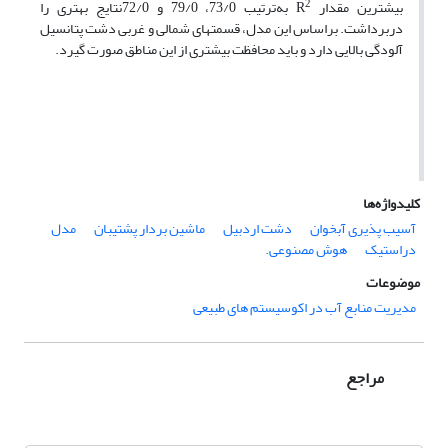
2
بیشترین مقدار R
به‌ترتیب 73/0، 79/0 و 72/0نتایج بهتری را
در‌بر‌داشت. بر‌اساس این مدل، قسمت‏های شمالی و غربی دشت پتانسیل
آلودگی بالایی دارد و باید محافظت بیشتری از این مناطق صورت گیرد.
کلیدواژه‌ها
آسیب‏ پذیری آبخوان
دشت اردبیل‌
ماشین بردار پشتیبان‌
مدل
دراستیک
هوش مصنوعی.‌
موضوعات
مدیریت منابع آب در اکوسیستم های طبیعی
مراجع