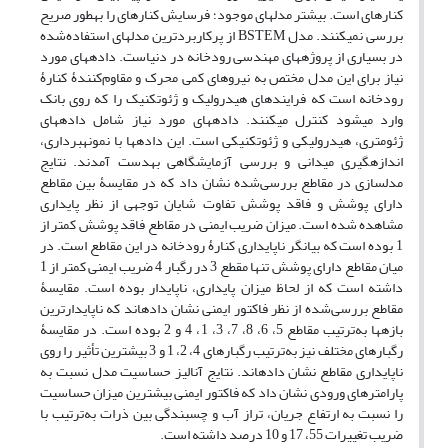
کناره‏ای است. بیشتر مدل‏های موجود؛ فرسایش کناره‏ای را به‏طور صریح
بررسی نمی‏کنند. مدل BSTEM از پرکاربرد‏ترین مدل‏های استفاده‌شده
در بسیاری از پروژه‏های مهندسی رودخانه در دنیا‌ست. داده‏های مورد
نیاز برای این مدل مختص به نیروهای کمی محرک و مقاوم‌کنندۀ کنارۀ
رودخانه است که فرایندهای هیدرولیک و ژئوتکنیک را که روی بانک
وارد می‏شود کنترل می‏کنند. داده‏های مورد نیاز شامل داده‏های
ژئومتری، هیدرولیکی و ژئوتکنیکی است. این داده‏ها با نمونه‏برداری،
اندازه‏گیری میدانی و بررسی آزمایشگاهی به‏دست آمدند. نتایج
مدل‏سازی در مقاطع بررسی‌شده نشان داد که در مقایسۀ بین مقاطع
دارای پوشش و فاقد پوشش تفاوت شایان توجهی از نظر پایداری
مشاهده شده است. میزان ضریب ایمنی در مقاطع فاقد پوشش کمتر از
1 بوده است که بیانگر ناپایداری کنارۀ رودخانه در این مقاطع است. در
میان مقاطع دارای پوشش تنها مقطع 3 در رگبار 4 ‌ضریب ایمنی کمتر از 1
داشته است که از لحاظ میزان پایداری، ناپایدار بوده است. مقایسۀ
مقاطع بررسی‌شده از نظر فاکتور ایمنی نشان داده‏اند که ناپایدارترین
بازه‏ها به‌ترتیب مقاطع 5، 6، 8، 7، 3، 1، 4 و 2 بوده است. در مقایسۀ
رگبارهای مختلف نیز به‌ترتیب رگبارهای 4، 2، 1 و 3 بیشترین تأثیر را روی
ناپایداری مقاطع نشان داده‏اند. نتایج آنالیز حساسیت مدل نسبت به
پارامترهای ورودی نشان داد که فاکتور ایمنی بیشترین میزان حساسیت
را نسبت به ارتفاع جریان، تراز آب و چسبندگی بین ذرات به‌ترتیب با
ضریب تغییرات 55، 17 و 10 درصد داشته است.