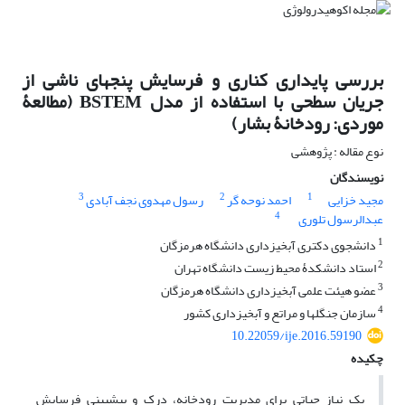
بررسی پایداری کناری و فرسایش پنجه‏ای ناشی از
جریان سطحی با استفاده از مدل BSTEM (مطالعۀ
موردی: رودخانۀ بشار)
نوع مقاله : پژوهشی
نویسندگان
3
2
1
مجید خزایی
احمد نوحه گر
رسول مهدوی نجف آبادی
4
عبدالرسول تلوری
1
دانشجوی دکتری آبخیزداری دانشگاه هرمزگان
2
استاد دانشکدۀ محیط زیست دانشگاه تهران
3
عضو هیئت علمی آبخیزداری دانشگاه هرمزگان
4
سازمان جنگل‏ها و مراتع و آبخیزداری کشور
10.22059/ije.2016.59190
چکیده
یک نیاز حیاتی برای مدیریت رودخانه، درک و پیش‏بینی فرسایش