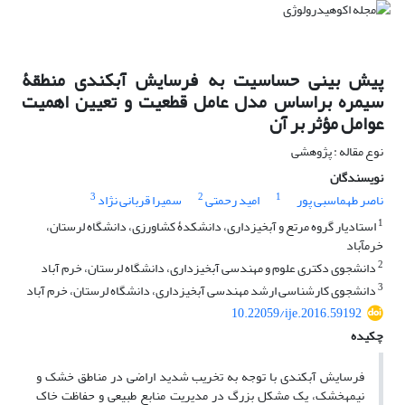
پیش ‏بینی حساسیت به فرسایش آبکندی منطقۀ
سیمره براساس مدل عامل قطعیت و تعیین اهمیت
عوامل مؤثر بر آن
نوع مقاله : پژوهشی
نویسندگان
3
2
1
ناصر طهماسبی پور
امید رحمتی
سمیرا قربانی نژاد
1
استادیار گروه مرتع و آبخیزداری، دانشکدۀ کشاورزی، دانشگاه لرستان،
خرم‏آباد
2
دانشجوی دکتری علوم و مهندسی آبخیزداری، دانشگاه لرستان، خرم ‏آباد
3
دانشجوی کارشناسی‏ ارشد مهندسی آبخیزداری، دانشگاه لرستان، خرم ‏آباد
10.22059/ije.2016.59192
چکیده
فرسایش آبکندی با توجه به تخریب شدید اراضی در مناطق خشک و
نیمه‏خشک، یک مشکل بزرگ در مدیریت منابع طبیعی و حفاظت خاک