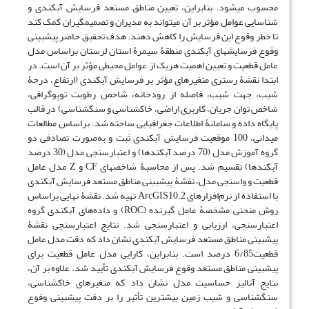
محسوب می‏شود. بنابراین، تعیین مناطق مستعد فرسایش آبکندی و
شناسایی عوامل مؤثر بر آن می‏تواند به مدیران و تصمیم‏گیران کمک کند
تا خطر وقوع این فرسایش را کاهش دهند. هدف تحقیق حاضر پیش‏بینی
وقوع فرسایش‏های آبکندی منطقۀ سیمرۀ استان لرستان براساس مدل
عامل قطعیت و تعیین اهمیت هریک از عوامل محیطی مؤثر بر آن است. در
ابتدا نقشۀ رستری متغیرهای مؤثر بر فرسایش آبکندی (ارتفاع، درجۀ
شیب، جهت شیب، فاصله از رودخانه، شاخص رطوبت توپوگرافی،
شاخص توان جریان، کاربری اراضی، خاک‏شناسی و سنگ‏شناسی) در قالب
پایگاه داده و سامانۀ اطلاعات جغرافیایی ساخته شد. براساس مطالعات
میدانی، 100 موقعیت فرسایش آبکندی ثبت و به‌صورت تصادفی دو
گروه آموزش مدل (70 درصد آبکند‏ها) و اعتبارسنجی مدل (30 درصد
آبکند‏ها) تقسیم شد. پس از محاسبۀ شاخص‏های CF و Z مدل عامل
قطعیت و واسنجی مدل، نقشۀ پیش‏بینی مناطق مستعد فرسایش آبکندی
با استفاده از نرم‌افزارهای ArcGIS10.2 تهیه شد. نقشۀ نهایی براساس
روش منحنی مشخصۀ عامل گیرنده (ROC) و داده‌های آبکندی گروه
اعتبارسنجی، ارزیابی و اعتبارسنجی شد. نتایج اعتبارسنجی نقشۀ
پیش‏بینی مناطق مستعد فرسایش آبکندی نشان داد که دقت مدل عامل
قطعیت6/85 درصد است. بنابراین، کارایی مدل عامل قطعیت برای
پیش‏بینی مناطق مستعد وقوع فرسایش آبکندی تأیید شد. علاوه بر آن،
نتایج آنالیز حساسیت مدل نشان داد که متغیرهای خاک‏شناسی،
سنگ‏شناسی و شیب زمین بیشترین تأثیر را بر دقت پیش‏بینی وقوع