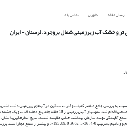
ارسال مقاله
داوران
تماس با ما
 تر و خشک آب زیرزمینی شمال بروجرد، لرستان - ایران‌
از
قیق نسبت به بررسی جامع عناصر کمیاب و فلزات سنگین در آب‌های زیرزمینی دشت اشتری
شمال بروجرد، به‌منظور بررسی تأثیر هوازدگی کانی‌ها، فعالیت‌های کشاورزی و صنعتی اقدام شد. نمونه‏های آب زیرزمینی از 10 حلقه 
عنصر اندازه‏گیری‌شده، میزان بیشترین غلظت آهن، منیزیم، سرب، استرانسیم و وانادیم به‌ترتیب 4/0، 3/36، 9/62، 89/0،