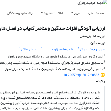
صفحه اصلی
مرور
اطلاعات نشریه
راهنمای نویسندگان
ارزیابی آلودگی فلزات سنگین و عناصر کمیاب در فصل‏ های
نوع مقاله : پژوهشی
نویسندگان
3
2
1
منوچهر چیت سازان
غلامرضا میرزاوند
عادل ساکی
1
استاد گروه زمین‌شناسی، دانشکدۀ علوم زمین، دانشگاه شهید چمران اهواز
2
دانشجوی دکترای هیدروژئولوژی، دانشکدۀ علوم زمین، دانشگاه شهید چمران اهو
3
دانشیار گروه زمین‌شناسی، دانشکدۀ علوم زمین، دانشگاه شهید چمران اهواز
10.22059/ije.2017.60883
چکیده
با توجه به آلودگی فزایندۀ منابع آب و اهمیت پایش مداوم آنها، در این تح