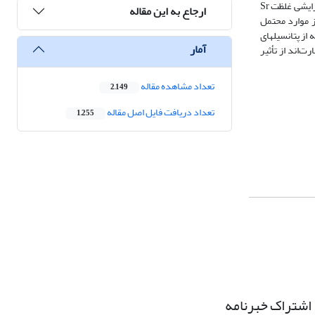
سرب، بر و آهن در آب زیرزمینی در محدودۀ مطالعه‌شده نشان می‏دهد غلظت این عناصر از شرق و غرب دشت به سمت مرکز در حال افزایش است. همچنین سطوح افزایشی غلظت Sr
ارجاع به این مقاله
ز موارد محتمل
از پتانسیل‏های
آمار
‌اند از تأثیر
تعداد مشاهده مقاله
2,149
تعداد دریافت فایل اصل مقاله
1,255
اشتراک خبرنامه