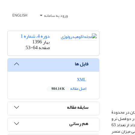
ورود به سامانه
ENGLISH
دوره 4، شماره 1
بهار 1396
صفحه
53-64
فایل ها
XML
اصل مقاله
984.14 K
سابقه مقاله
نان در محدودۀ
چاه، پنج دهانه قنات و یک چشمه در دو فصل تر و
هم رسانی
خشک جمع‌آوری شدند. سپس با استفاده از طیف‌سنج جرمی آنالیز و بیشترین سطح آلایندگی توسط سازمان بهداشت جهانی مقایسه شدند. نتایج اندازه‏گیری‏ها نشان داد از تعداد 63
 5/195 و بیشتر از سطح مجاز است. بررسی میزان عنصر