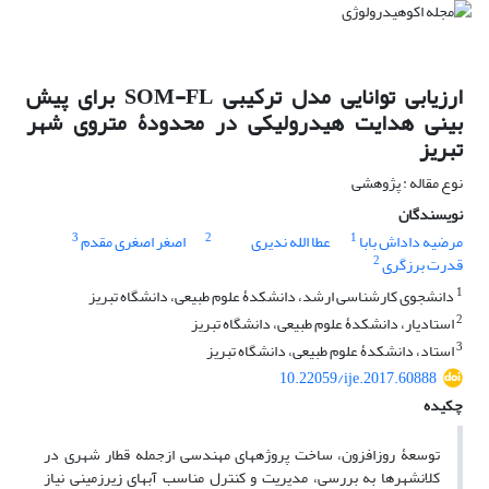
ارزیابی توانایی مدل ترکیبی SOM-FL برای پیش
‏بینی هدایت هیدرولیکی در محدودۀ متروی شهر
تبریز
نوع مقاله : پژوهشی
نویسندگان
3
2
1
مرضیه داداش بابا
عطا الله ندیری
اصغر اصغری مقدم
2
قدرت برزگری
1
دانشجوی کارشناسی ارشد، دانشکدۀ علوم طبیعی، دانشگاه تبریز
2
استادیار، دانشکدۀ علوم طبیعی، دانشگاه تبریز
3
استاد، دانشکدۀ علوم طبیعی، دانشگاه تبریز
10.22059/ije.2017.60888
چکیده
توسعۀ‏ روزافزون، ساخت پروژه‏های مهندسی ازجمله قطار شهری در
کلان‏شهرها به بررسی، مدیریت و کنترل مناسب آب‏های زیرزمینی نیاز