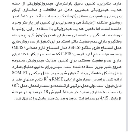
دارد. بنابراین، تخمین دقیق پارامترهای هیدروژئولوژیکی از جمله
هدایت هیدرولیکی مهم‏ترین عامل در مطالعات و مدل‏سازی آب‏های
زیرزمینی و همچنین مسائل ژئوتکنیک به‏حساب می‏آید. در دهۀ اخیر
روش‏های مختلف آزمایشگاهی و صحرایی برای تخمین این پارامتر وجود
داشته است، اما تخمین هدایت هیدرولیکی با استفاده از این روش‏ها با
توجه به ناهمگنی و ناهمسانی محیط‏های هیدروژئولوژیکی، پرهزینه،
وقت‏گیر و دارای عدم قطعیت ذاتی است. در این تحقیق از سه روش فازی
مدل استنتاج فازی ساگنو (SFIS)، مدل استنتاج فازی ممدانی (MFIS)
و سیستم استنتاج فازی لارسن (LFIS) که مناسب برای کار با داده‏های
دارای عدم قطعیت هستند، برای تخمین هدایت هیدرولیکی محدودۀ
متروی شهر تبریز استفاده شده است. سپس برای تدقیق مدل‏های منفرد
و حل مشکل ناهمگنی زیاد آبخوان شهر تبریز، مدل ترکیبی SOM-FL
2
ارائه شد. بر‌اساس معیارهای ارزیابی RMSE و R
نتایج مدل‏های منفرد
2
قابل ‏قبول است، ولی مدل ترکیبی ارائه‏شده توانست راندمان مدل (R
)
را نسبت به مدل‏های منفرد در مرحلۀ آموزش 18 درصد و در مرحلۀ
آزمایش 4/15 درصد افزایش دهد و هدایت هیدرولیکی را تدقیق کند.