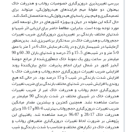
بررسی تغییرپذیری درون‌رگباری خصوصیات رواناب و هدررفت خاک
به‏عنوان دو مقولۀ مهم فرایندهای هیدرولوژیکی، می‏تواند برای
تصمیم‏گیری و فهم بهتر پاسخ‏های هیدرولوژیکی به متخصصان کمک کند.
حال آنکه این مقوله در جهان و به‏ویژه کشورهای در حال توسعه کمتر
مورد توجه بوده است. بنابراین، مطالعۀ حاضر برای ارزیابی اثر شیب‏ها و
شدت‏های مختلف بارندگی بر تغییرپذیری درون‌رگباری ضریب تغییرات
حجم رواناب و هدررفت خاک در سه تکرار برنامه‏ریزی شد. بدین‌منظور
آزمایش‏ها در شبیه‏ساز باران و در پلات فرسایش خاک 6 در 1 متر با عمق
5/0 متر و در شیب‌های 5، 15 و 25 درصد و شدت‏های باران 30، 60 و 90
میلی‏متر بر ساعت روی یک نمونۀ خاک جمع‏آوری‌شده از مراتع حوضۀ
آبخیز کجور در شمال ایران انجام پذیرفت. نتایج بیان‌کنندۀ روند
افزایشی ضریب تغییرات درون‌رگباری حجم رواناب و هدررفت خاک با
افزایش شدت بارندگی در شیب 5 و 15 درصد بود. در حالی ‏که هیچ
روندی با افزایش شیب در شدت‏های مختلف بارندگی برای ضریب تغییرات
درون‌رگباری حجم رواناب و هدررفت خاک غیر از ضریب تغییرات
هدررفت خاک در شیب‏های مختلف در شدت بارندگی 90 میلی‏متر بر
ساعت مشاهده نشد. همچنین کمترین و بیشترین مقدار میانگین
ضریب تغییرات درون‌رگباری حجم رواناب به‏ترتیب 80/4 و 10/17 و برای
هدررفت خاک 28/17 و 96/87 درصد مشاهده شد. یافته‏های این
پژوهش بر ضرورت لحاظ تغییرات درون‌رگباری متغیرهای رواناب و
هدررفت خاک در تکرارهای مختلف و متناسب با شدت بارندگی و شیب