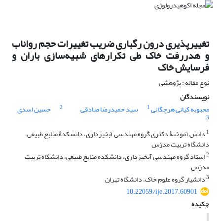
تغییرپذیری درون رگباری ضریب تغییرات حجم رواناب
و هدررفت خاک طی تکرارهای شبیه‌سازی باران و
فرسایش خاک
نوع مقاله : پژوهشی
نویسندگان
2
1
محبوبه کیانی هرچگانی
سید حمیدرضا صادقی
حسین اسدی
3
1
دانش ‏آموختۀ دکتری گروه مهندسی آبخیزداری، دانشکدۀ منابع ‏طبیعی،
دانشگاه تربیت مدرّس
2
استاد گروه مهندسی آبخیزداری، دانشکده منابع ‏طبیعی، دانشگاه تربیت
مدرّس
3
دانشیار گروه علوم خاک، دانشگاه تهران
10.22059/ije.2017.60901
چکیده