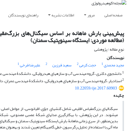
صفحه اصلی
مرور
اطلاعات نشریه
راهنمای نویسندگان
پیش‌بینی بارش ماهانه بر اساس سیگنال‌های بزرگ‌مقی
(مطالعه موردی: ایستگاه سینوپتیک سمنان)
نوع مقاله : پژوهشی
نویسندگان
1
2
2
1
مجید محمدی
حجت کرمی
سعید فرزین
علیرضا فرخی
1
دانشجوی دکتری، گروه مهندسی آب و سازه‏های هیدرولیکی، دانشکدۀ مهندسی عم
2
استادیار، گروه مهندسی آب و سازه‏های هیدرولیکی، دانشکدۀ مهندسی عمران، د
10.22059/ije.2017.60903
چکیده
سیگنال‏های بزرگ‏مقیاس اقلیمی شامل کنش‏های جوّی‌ـ ‏اقیانوسی، از عوامل اص
می‏شوند. در این پژوهش، با به‏کارگیری مدل‏های شبکۀ عصبی مصنوعی، شبکۀ 