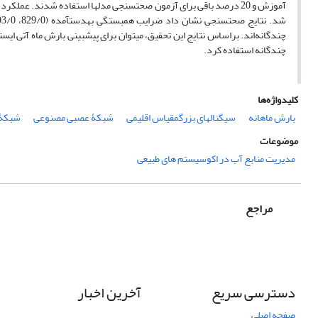
آموزش و 20 درصد ‌باقی برای آزمون صحت‏سنجی مدل‏ها استفاده شدند. عم
چندگانه‌اند. بر‌اساس نتایج این تحقیق، می‏توان برای پیش‏بینی بارش ماه آتی 
چندگانه استفاده کرد.
کلیدواژه‌ها
بارش ماهانه
سیگنال‏های بزرگ‏مقیاس اقلیمی
شبکۀ عصبی مصنوعی
شبکۀ ف
موضوعات
مدیریت منابع آب در اکوسیستم های طبیعی
مراجع
دسترسی سریع
آخرین اخبار
صفحه اصلی