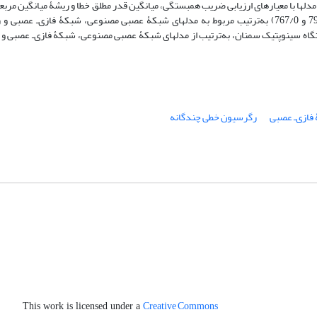
لکرد مدل‏ها با معیارهای ارزیابی ضریب همبستگی، میانگین قدر مطلق خطا و ریشۀ میانگین مرب
شد. نتایج صحت‏سنجی نشان داد ضرایب همبستگی به‏دست‏آمده (829/0، 793/0 و 767/0) به‌ترتیب مربوط به مدل‏های شبکۀ عصبی مصنوعی، شبکۀ ف
ایستگاه سینوپتیک سمنان، به‌ترتیب از مدل‏های شبکۀ عصبی مصنوعی، شبکۀ فازی‌ـ ‏عصبی 
ازی‌ـ ‏عصبی
رگرسیون خطی چندگانه
Creative Commons
This work is licensed under a