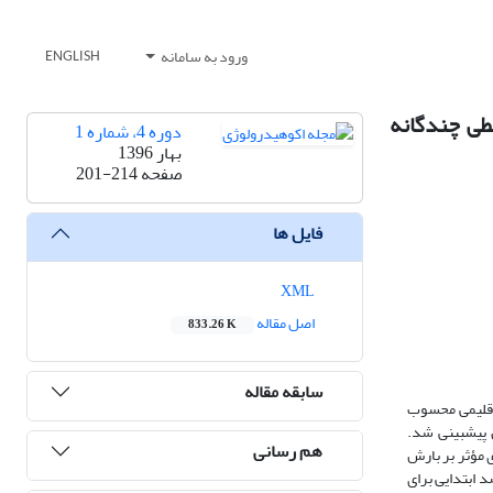
ورود به سامانه
ENGLISH
طی چندگانه
دوره 4، شماره 1
بهار 1396
صفحه
201-214
فایل ها
XML
اصل مقاله
833.26 K
سابقه مقاله
 اقلیمی محسوب
 پیش‏بینی شد.
هم رسانی
196ـ 2010 میلادی) استفاده شد. سیگنال‏های مؤثر بر بارش
 گام‏به‏گام تعیین شدند و به‏عنوان متغیرهای ورودی در مدل‏های استفاده‌شده، انتخاب شدند. از 540 سری دادۀ ماهانه، 80 درصد ابتدایی برای