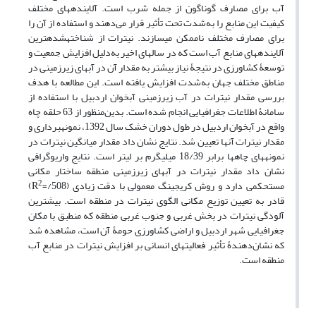
آب برای مصارف گوناگون از جمله شرب است. آلاینده‏های مختلف
کیفیت این منابع را به‌شدت تحت تأثیر قرار می‌دهند و استفاده از آن را
برای مصارف مختلف ناممکن می‏سازند. نیترات از شناخته‏شده‏ترین
آلاینده‏های منابع آب است که در سال‏های اخیر به‌دلیل افزایش جمعیت و
توسعۀ کشاورزی در نتیجۀ نیاز بیشتر به مقدار آن در آب‏های زیرزمینی در
مناطق مختلف جهان به‌شدت افزایش یافته است. این مطالعه با هدف
بررسی مقدار نیترات در آب زیرزمینی آبخوان اردبیل با استفاده از
سامانۀ اطلاعات جغرافیایی انجام شده است. بدین‌منظور از 63 حلقه چاه
واقع در آبخوان اردبیل در طول دوران خشک سال 1392، نمونه‏برداری و
مقدار نیترات آنها تعیین شد. نتایج نشان داد مقدار میانگین نیترات در
نمونه‏های چاه‏ها برابر 18/39 میلی‏گرم بر لیتر است. نتایج واریوگرافی
نشان داد مقدار نیترات در آب‏های زیرزمینی منطقه ساختار مکانی
2
مستحکمی دارد و روش کریجینگ معمولی با دقت زیادی (508/=R
)
قادر به تعیین توزیع مکانی الگوی نیترات در منطقه است. بیشترین
آلودگی نیترات در بخش غربی و جنوب غربی منطقه که منطبق با مکان
جغرافیایی شهر اردبیل و اراضی کشاورزی حومۀ آن است، مشاهده شد
که نشان‌دهندۀ تأثیر فعالیت‏های انسانی بر افزایش نیترات در منابع آب
منطقه است.