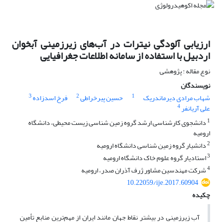
ارزیابی آلودگی نیترات در آب‌های زیرزمینی آبخوان
اردبیل با استفاده از سامانه اطلاعات جغرافیایی
نوع مقاله : پژوهشی
نویسندگان
3
2
1
شهاب مرادی دیرماندریک
حسین پیرخراطی
فرخ اسدزاده
4
علی آریانفر
1
دانشجوی کارشناسی ارشد گروه زمین ‏شناسی زیست‏ محیطی، دانشگاه
ارومیه
2
دانشیار گروه زمین ‏شناسی دانشگاه ارومیه
3
استادیار گروه علوم خاک دانشگاه ارومیه
4
شرکت مهندسین مشاور ژرف ‏آذران صدر، ارومیه
10.22059/ije.2017.60904
چکیده
آب زیرزمینی در بیشتر نقاط جهان مانند ایران از مهم‌ترین منابع تأمین