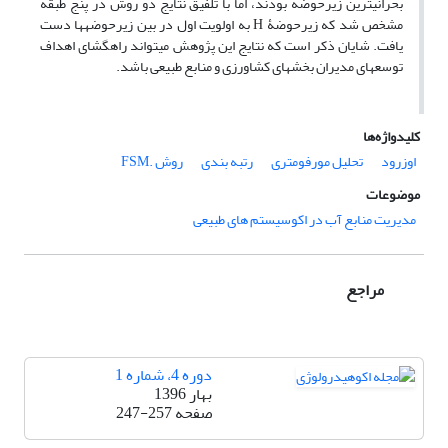
بحرانی‏ترین زیر‏حوضه بودند، اما با تلفیق نتایج دو روش در پنج طبقه
مشخص شد که زیر‏حوضۀ H به اولویت اول در بین زیرحوضه‏ها دست
یافت. شایان ذکر است که نتایج این پژوهش می‏تواند راهگشای اهداف
توسعه‏ای مدیران بخش‏های کشاورزی و منابع طبیعی باشد.
کلیدواژه‌ها
اوزرود
تحلیل مورفومتری
رتبه ‏بندی
روش .FSM
موضوعات
مدیریت منابع آب در اکوسیستم های طبیعی
مراجع
دوره 4، شماره 1
بهار 1396
صفحه
247-257