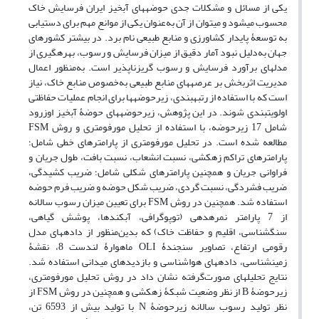
یکی از مسائل و مشکلات جدی حوضه‏های آبخیز ایران فرسایش خاک
محسوب می‏شود و می‏توان از آن به‌عنوان یکی از موانع مهم برای دستیابی
به توسعۀ پایدار کشاورزی و منابع طبیعی نام برد. در بیشتر کشور‏های
جهان به‌دلیل نبود آمار دقیق از میزان فرسایش و رسوب، بهره‏گیری از
مدل‏های برآورد فرسایش و رسوب گریزناپذیر است. به‌منظور اعمال
مدیریت اثربخش بر عرصه‏های منابع‏ طبیعی به‌خصوص منابع خاک، نیاز
است که با استفاده از رتبه‏بندی، زیرحوضه‏ها برای انجام عملیات حفاظتی
اولویت‏بندی شوند. در این پژوهش، زیرحوضه‏های حوضۀ آبخیز اوزرود
شامل 17 زیرحوضه، با استفاده از تحلیل مورفومتری و روش FSM
مطالعه شده ‏است. در تحلیل مورفومتری از پارامترهای خطی شامل؛
پارامترهای تراکم زهکشی، نسبت انشعاب، نسبت بافت، طول‏ جریان و
فراوانی ‏جریان و همچنین پارامترهای شکلی شامل؛ ضریب‏ کشیدگی،
ضریب ‏فشردگی، نسبت ‏گردی، ضریب ‏شکل حوضه و ضریب فرم حوضه
استفاده شد. همچنین در‏ روش FSM برای تعیین میزان رسوب سالانه
از 7 پارامتر نمره‏دهی (توپوگرافی، آبکندها، پوشش‏ گیاهی،
سنگ‏شناسی، اقلیم و حفاظت خاک) که بدین‌منظور از داده‏های مدل
رقومی ارتفاع، تصاویر سنجندۀ OLI ماهوارۀ لندست 8، نقشۀ
زمین‏شناسی، داده‏های هواشناسی و بازدیدهای میدانی استفاده شد.
نتایج تحلیل‏های صورت‌گرفته نشان داد در روش تحلیل مورفومتری،
زیرحوضۀ‏ B از نظر وضعیت شبکۀ زهکشی و همچنین در روش FSM از
نظر تولید رسوب سالانه زیرحوضۀ N با تولید بیش از 6593 تن،