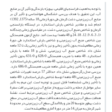
با توجه به اهمیت فراسنج‏های اقلیمی، به‏ویژه بارندگی و تأثیر آن بر منابع
آب، این تحقیق با هدف بررسی خشکسالی هواشناسی و تأثیر آن بر
منابع آب زیرزمینی دشت کرمان طی دورۀ زمانی 18 ساله (1375‏ـ 1392)
انجام شد و مقادیر شاخص بارش استاندارد در ایستگاه باران‏سنجی
کرمان و شاخص منبع آب زیرزمینی دشت، در مقیاس‏های زمانی چندگانه
(1، 3، 6، 9،‏ 12‏، 18‏، 24 و 48 ماهه) به‏دست آمد. نتایج آزمون همبستگی
بین شاخص منبع آ‏ب زیرزمینی و شاخص بارش استاندارد طی دورۀ
زمانی مطالعه‏شده بدون تأخیر زمانی و نیز با تأخیر زمانی یک تا 12 ماهه
نشان داد شاخص منبع آ‏ب زیر‏زمینی، شش و 18 ماهه با بارش
استاندارد، 48 ماهه با ضریب همبستگی 628/0 و 631/0 بدون تأخیر
زمانی و شاخص منبع آب زیرزمینی، 48 ماهه با شاخص بارش استاندارد
همین دوره با تأخیر زمانی شش‏ ماهه ضریب همبستگی 686/0 دارد.
بررسی مدل رگرسیونی نشان داد حداکثر 57 درصد تغییرات شاخص
منبع آب زیر‏زمینی (48‏ ماهه) توسط شاخص بارش استاندارد (48 ماهه
با تأخیر زمانی شش‏ماهه) قابل تبیین و توجیه است. این مهم به تأثیر
سایر عوامل از جمله برداشت بی‏رویه از منابع آب زیرزمینی بر افت سفرۀ
آب زیرزمینی و میزان شاخص منبع آب زیرزمینی مرتبط است. نقشۀ
هم‏افت سطح آب زیرزمینی نشان‏دهندۀ افت سطح آب زیر‏‏‏زمینی در سطح
دشت به‏طور متوسط 20 متر و بالاآمدگی سطح آب زیر‏‏زمینی در محدودۀ
شهر کرمان به میزان 14 متر در دورۀ آماری مطالعه‏شده است.