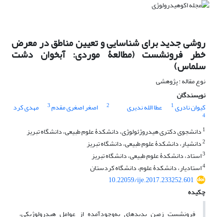
روشی جدید برای شناسایی و تعیین مناطق در معرض
خطر فرونشست (مطالعۀ موردی: آبخوان دشت
سلماس)
نوع مقاله : پژوهشی
نویسندگان
3
2
1
کیوان نادری
عطا الله ندیری
اصغر اصغری مقدم
مهدی کرد
4
1
دانشجوی دکتری هیدروژئولوژی، دانشکدۀ علوم طبیعی، دانشگاه تبریز
2
دانشیار، دانشکدۀ علوم طبیعی، دانشگاه تبریز
3
استاد، دانشکدۀ علوم طبیعی، دانشگاه تبریز
4
استادیار، دانشکدۀ علوم، دانشگاه کردستان
10.22059/ije.2017.233252.601
چکیده
فرونشست زمین پدیده‏ای به‌وجودآمده از عوامل هیدرولوژیکی،