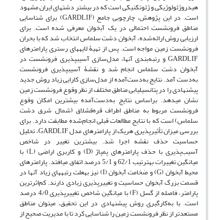
هیدروژئولوژیکی و ژئوتکنیکی است که در بیشتر دشت‏های ایران مشهود
است. در این پژوهش، چارچوبی جامع (GARDLIF) برای شناسایی
مناطق فرونشست احتمالی در یک آبخوان معرفی شده است. برای
ارزیابی روش ارائه‌شده، آبخوان دشت سلماس انتخاب شد که با بحران
فرونشست زمین مواجه است. پس از تهیۀ لایه‏های رستری پارامترهای
GARDLIF و رتبه‌بندی آنها، مدل‌سازی آسیب‏پذیری فرونشست در
آبخوان دشت سلماس انجام شد و نقشۀ آسیب‏پذیری فرونشست
به‌دست آمد. نتایج به‌دست‌آمده از مدل‌سازی کارایی زیاد روش جدید
پیشنهادی را در پتانسیل‏یابی مناطق مختلف از نظر وقوع فرونشست زمین
نشان می‏دهد. براساس نتایج به‌دست‌آمده بیشترین امکان وقوع
فرونشست مربوط به مناطق اطراف قره‌قشلاق (شمال ‏شرق دشت
سلماس) است که با نتایج مطالعات قبلی انجام‌شده مطابقت دارد. برای
بررسی میزان تأثیرپذیری هریک از پارامترهای مدل GARDLIF، تحلیل
حساسیت حذف نقشه اجرا شد. بیشترین تغییر در شاخص
آسیب‌پذیری با حذف پارامترهای پمپاژ (D) و کاربری اراضی (L) با
میانگین تغییرات به‏ترتیب 62/1 و 5/1 درصد اتفاق می‏افتد. پارامترهای
محیط آبخوان (G) و ضخامت آبخوان (I) نیز به‏علت رتبه‏های زیاد آنها در
قسمت بزرگ آبخوان حساسیت و تغییر‏پذیری زیادی دارند. کم‌اثرترین
پارامتر، فاصله از گسل (F) با میانگین شاخص تغییر‏پذیری 4/0 درصد
است. با به‌کارگیری روش پیشنهادی در این تحقیق، می‏توان مناطق
مستعدتر از نظر فرونشست زمین را شناسایی کرد تا با مدیریت صحیح از