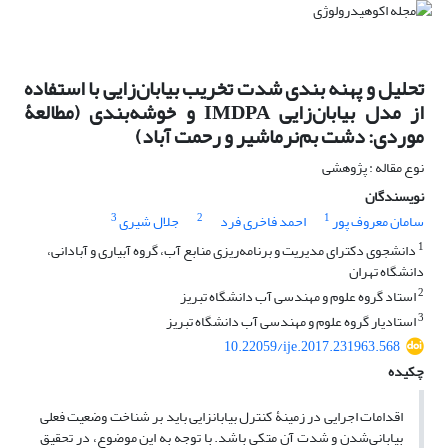
تحلیل و پهنه بندی شدت تخریب بیابان‌زایی با استفاده
از مدل بیابان‌زایی IMDPA و خوشه‌بندی (مطالعۀ
موردی: دشت بم‌نرماشیر و رحمت آباد)
نوع مقاله : پژوهشی
نویسندگان
3
2
1
سامان معروف پور
احمد فاخری فرد
جلال شیری
1
دانشجوی دکترای مدیریت و برنامه‌ریزی منابع آب، گروه آبیاری و آبادانی،
دانشگاه تهران
2
استاد گروه علوم و مهندسی آب دانشگاه تبریز
3
استاد‏یار گروه علوم و مهندسی آب دانشگاه تبریز
10.22059/ije.2017.231963.568
چکیده
اقدامات اجرایی در زمینۀ کنترل بیابان‏زایی باید بر شناخت وضعیت فعلی
بیابانی‌شدن و شدت آن متکی باشد. با توجه به این موضوع، در تحقیق