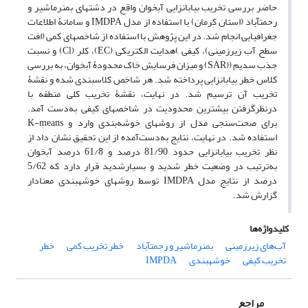
حاضر بررسی تخریب بیابان‏زایی آبخوان واقع در دشت‏های بم‏نرماشیر و
رحمت‏آباد (استان کرمان) با استفاده از مدل IMDPA و سامانۀ اطلاعات
جغرافیایی انجام شد. در این پژوهش با استفاده از شاخص‏های کمی (افت
سطح آب زیرزمینی)، کیفی )هدایت الکتریکی (EC)، کلر (Cl) و نسبت
جذب سدیم ((SAR) و میزان فرسایش خاک محدودۀ آبخوان، به بررسی
کلاس خطر بیابان‏زایی پرداخته شد. هر شاخص کلاس‏بندی شده و نقشۀ
تخریب آن ترسیم شد. در نهایت، نقشۀ تخریب کلی منطقه با
درنظرگرفتن بیشترین محدودیت در شاخص‏های کیفی به‌دست آمد.
برای صحت‌سنجی مدل از روش‏های خوشه‌بندی وارد و K-means
استفاده شد. در نهایت، نتایج به‌دست‌آمده از این تحقیق نشان داد از
نظر تخریب بیابان‏زایی حدود 81/90 درصد و 61/8 درصد آبخوان
به‌ترتیب در وضعیت خطر شدید و بسیارشدید قرار دارد که 5/62
درصد از نتایج مدل IMDPA توسط روش‏های خوشه‏بندی معنا‏دار
گزارش شد.
کلیدواژه‌ها
آب‌های زیرزمینی
بم‏نرماشیر و رحمت‏آباد
خطر تخریب کمی
خطر
تخریب کیفی
خوشه‏بندی
IMPDA
مراجع