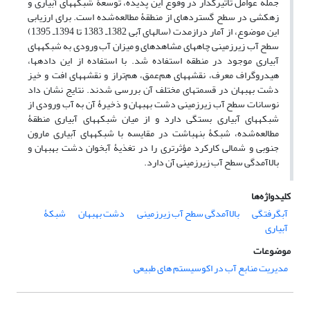
جمله عوامل تأثیرگذار در وقوع این پدیده، توسعۀ شبکه‏های آبیاری و
زهکشی در سطح گسترده‏ای از منطقۀ مطالعه‌شده است. برای ارزیابی
این موضوع، از آمار درازمدت (سال‏های آبی 1382‌ـ 1383 تا 1394‌ـ 1395)
سطح آب ‏زیرزمینی چاه‏های مشاهده‏ای و میزان آب ورودی به شبکه‏های
آبیاری موجود در منطقه استفاده شد. با استفاده از این داده‏ها،
هیدروگراف‏ معرف، نقشه‏های هم‌عمق، هم‌تراز و نقشه‏های افت و خیز
دشت بهبهان در قسمت‏های مختلف آن بررسی شدند. نتایج نشان داد
نوسانات سطح آب‏ زیرزمینی دشت بهبهان و ذخیرۀ آن به آب ورودی از
شبکه‏های آبیاری بستگی دارد و از میان شبکه‏های آبیاری منطقۀ
مطالعه‌شده، شبکۀ ‏بنه‏باشت در مقایسه با شبکه‏های‏ آبیاری مارون
جنوبی و شمالی کارکرد مؤثرتری را در تغذیۀ آبخوان دشت بهبهان و
بالاآمدگی سطح آب ‏زیرزمینی آن دارد.
کلیدواژه‌ها
آبگرفتگی
بالاآمدگی سطح آب‏ زیرزمینی
دشت بهبهان
شبکۀ‏
آبیاری
موضوعات
مدیریت منابع آب در اکوسیستم های طبیعی