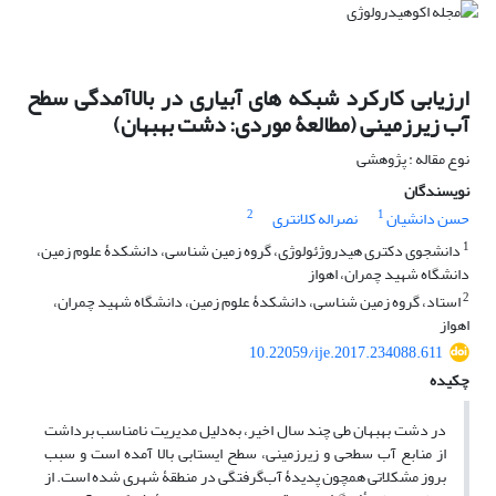
ارزیابی کارکرد شبکه‏ های آبیاری در بالاآمدگی سطح
آب‏ زیرزمینی (مطالعۀ موردی: دشت بهبهان)
نوع مقاله : پژوهشی
نویسندگان
2
1
حسن دانشیان
نصراله کلانتری
1
دانشجوی دکتری هیدروژئولوژی، گروه زمین‏ شناسی، دانشکدۀ علوم ‏زمین،
دانشگاه شهید چمران، اهواز
2
استاد، گروه زمین‏ شناسی، دانشکدۀ علوم ‏زمین، دانشگاه شهید چمران،
اهواز
10.22059/ije.2017.234088.611
چکیده
در دشت بهبهان طی چند سال اخیر، به‌دلیل مدیریت نامناسب برداشت
از منابع آب‏ سطحی و زیرزمینی، سطح ایستابی بالا آمده است و سبب
بروز مشکلاتی همچون پدیدۀ آب‌گرفتگی در منطقۀ شهری شده است. از