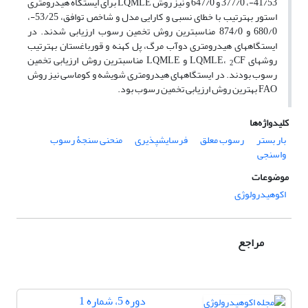
41/53-، 377/0 و 647/0 و نیز روش LQMLE برای ایستگاه هیدرومتری
استور به‏ترتیب با خطای نسبی و کارایی مدل و شاخص توافق، 53/25-،
680/0 و 874/0 مناسب‏ترین روش تخمین رسوب ارزیابی شدند. در
ایستگاه‏های هیدرومتری دوآب ‏مرگ، پل ‏کهنه و قورباغستان به‏ترتیب
روش‏های LQMLE،
CF و LQMLE مناسب‏ترین روش ارزیابی تخمین
2
رسوب بودند. در ایستگاه‏های هیدرومتری شویشه و کوماسی نیز روش
FAO بهترین روش ارزیابی تخمین رسوب بود.
کلیدواژه‌ها
بار بستر
رسوب معلق
فرسایش‏پذیری‌
منحنی سنجۀ رسوب
واسنجی
موضوعات
اکوهیدرولوژی
مراجع
دوره 5، شماره 1