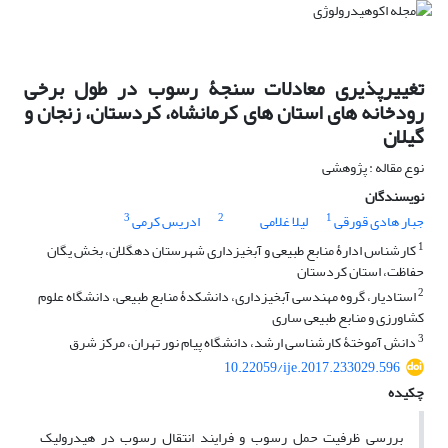
تغییرپذیری معادلات سنجۀ رسوب در طول برخی
رودخانه های استان های کرمانشاه، کردستان، زنجان و
گیلان
نوع مقاله : پژوهشی
نویسندگان
3
2
1
جبار هادی قورقی
لیلا غلامی
ادریس کرمی
1
کارشناس ادارۀ منابع طبیعی و آبخیزداری شهرستان دهگلان، بخش یگان
حفاظت، استان کردستان
2
استادیار، گروه مهندسی آبخیزداری، دانشکدۀ منابع طبیعی، دانشگاه علوم
کشاورزی و منابع طبیعی ساری
3
دانش‏ آموختۀ کارشناسی ارشد، دانشگاه پیام نور تهران، مرکز شرق
10.22059/ije.2017.233029.596
چکیده
بررسی ظرفیت حمل رسوب و فرایند انتقال رسوب در هیدرولیک