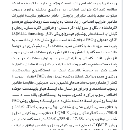
رودخانه‏ها و ریخت‏شناسی آن، اهمیت ویژه‏ای دارد. با توجه به اینکه
مطالعۀ تغییرات ضرایب اصلاحی در روش‏های مختلف برآورد رسوب
می‏تواند مفید باشد، بنابراین پژوهش حاضر به‌‌منظور مقایسۀ تغییرات
مقادیر ضرایب اصلاحی از بالادست به پایین‏دست رودخانه‏های قره‏سو
(کرمانشاه)، نگل و سروآباد (کردستان) و قزل‏اوزن (کردستان، زنجان و
گیلان) با استفاده از روش‏های هیدرولوژیکی LQMLE، Smearing،
CF،
1
CF، معمولی و FAO انجام شده است. نتایج نشان داد از بالادست به
2
پایین‏دست رودخانه، با کاهش ضریب معادله، فرسایش‏پذیری در حوضۀ
بالادست ایستگاه‏ها کاهش و با افزایش توان معادله، انتقال رسوب
افزایش یافت. کاهش و افزایش ضریب و توان معادلات در جهت
پایین‏دست مقاطع مختلف رودخانه می‏تواند به‏دلیل اضافه‌شدن مناطق با
شیب کمتر به حوضۀ بالادست است. در ایستگاه‏های مطالعه‌شده،
روش‏های هیدرولوژیکی استفاده‌شده (به‏جز روش FAO) مقدار رسوب را
کمتر از مقدار رسوب مشاهده‏ای تخمین زدند. همچنین، مقایسۀ مقادیر
رسوب مشاهده‏ای و برآوردی نشان داد ایستگاه‏های پایین‏دست حوضه
اختلاف رسوب برآورد کمتری نسبت به ایستگاه‏های بالادست داشت.
مقایسۀ روش‏های استفاده‌شده نشان داد در ایستگاه یساول روش FAO
با خطای نسبی، کارایی مدل و شاخص توافق به‏ترتیب 31/4، 454/0 و
750/0، ایستگاه قره‏گونی روش LQMLE با خطای نسبی و کارایی مدل و
شاخص توافق به‏ترتیب 17/68-، 285/0 و 526/0، در ایستگاه پل‏دختر نیز
روش LQMLE با خطای نسبی و کارایی مدل و شاخص توافق به‏ترتیب