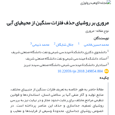
مروری بر روش‏های حذف فلزات سنگین از محیط‏های آبی
نوع مقاله : مروری
نویسندگان
3
2
1
محمدحسین فاتحی
جلال شایگان
محمد ذبیحی
1
دانشجوی دکتری دانشکدۀ مهندسی شیمی و نفت دانشگاه صنعتی شریف
2
استاد دانشکدۀ مهندسی شیمی و نفت دانشگاه صنعتی شریف
3
استادیار دانشکدۀ مهندسی شیمی دانشگاه صنعتی سهند تبریز
10.22059/ije.2018.249854.804
چکیده
‌مقالۀ حاضر به طور خلاصه به تعریف فلزات سنگین از جنبه‏های مختلف،
منابع تولید و آثار منفی آنها بر سلامتی انسان، استانداردها و قوانین
تنظیمی مراجع مختلف برای رعایت حدود مجاز و در نهایت نیز به بررسی
روش‏های تصفیه، جداسازی و حذف این عناصر پرداخته است. در
خصوص روش‏های جداسازی، محدودۀ وسیعی از فرایندها و معایب و