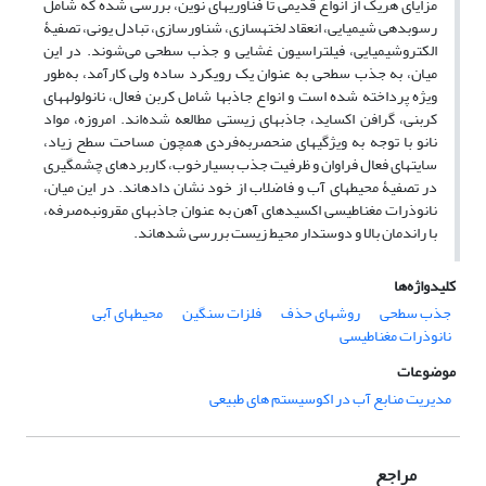
مزایای هریک از انواع قدیمی تا فناوری‏های نوین، بررسی شده که شامل
رسوب‏دهی شیمیایی، انعقاد لخته‏سازی، شناورسازی، تبادل یونی، تصفیۀ
الکتروشیمیایی، فیلتراسیون غشایی و جذب سطحی می‌شوند. در این
میان، به جذب سطحی به عنوان یک رویکرد ساده ولی کارآمد، به‌طور
ویژه پرداخته شده است و انواع جاذب‏ها شامل کربن فعال، نانولوله‏های
کربنی، گرافن اکساید، جاذب‏های زیستی مطالعه ‌شده‌‏اند. امروزه، مواد
نانو با توجه به ویژگی‏های منحصربه‌فردی همچون مساحت سطح زیاد،
سایت‏های فعال فراوان و ظرفیت جذب بسیارخوب، کاربردهای چشم‏گیری
در تصفیۀ محیط‏های آب و فاضلاب از خود نشان داده‏اند. در این میان،
نانوذرات مغناطیسی اکسیدهای آهن به عنوان جاذب‏های مقرون‏به‌صرفه،
با راندمان بالا و دوستدار محیط‏ زیست بررسی شده‏اند.
کلیدواژه‌ها
جذب سطحی
روش‏های حذف
فلزات سنگین
محیط‏های آبی
نانوذرات مغناطیسی
موضوعات
مدیریت منابع آب در اکوسیستم های طبیعی
مراجع