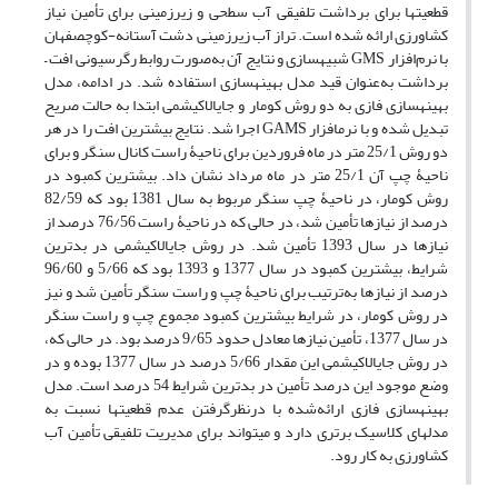
قطعیت‏ها برای برداشت تلفیقی آب سطحی و زیرزمینی برای تأمین نیاز
کشاورزی ارائه شده است. تراز آب زیرزمینی دشت آستانه-کوچصفهان
با نرم‌افزار GMS شبیه‏سازی و نتایج آن به‌صورت روابط رگرسیونی افت –
برداشت به‌عنوان قید مدل بهینه‏سازی استفاده شد. در ادامه، مدل
بهینه‏سازی فازی به دو روش کومار و جایالاکیشمی ابتدا به حالت صریح
تبدیل شده و با نرم‏افزار GAMS اجرا شد. نتایج بیشترین افت را در هر
دو روش 25/1 متر در ماه فروردین برای ناحیۀ راست کانال سنگر و برای
ناحیۀ چپ آن 25/1 متر در ماه مرداد نشان داد. بیشترین کمبود در
روش کومار، در ناحیۀ چپ سنگر مربوط به سال 1381 بود که 82/59
درصد از نیازها تأمین شد، در حالی که در ناحیۀ راست 76/56 درصد از
نیازها در سال 1393 تأمین شد. در روش جایالاکیشمی در بدترین
شرایط، بیشترین کمبود در سال 1377 و 1393 بود که 5/66 و 96/60
درصد از نیازها به‌ترتیب برای ناحیۀ چپ و راست سنگر تأمین شد و نیز
در روش کومار، در شرایط بیشترین کمبود مجموع چپ و راست سنگر
در سال 1377، تأمین نیازها معادل حدود 9/65 درصد بود. در حالی که،
در روش جایالاکیشمی این مقدار 5/66 درصد در سال 1377 بوده و در
وضع موجود این درصد تأمین در بدترین شرایط 54 درصد است. مدل
بهینه‏سازی فازی ارائه‌شده با درنظرگرفتن عدم قطعیت‏ها نسبت به
مدل‏های کلاسیک برتری دارد و می‏تواند برای مدیریت تلفیقی تأمین آب
کشاورزی به کار رود.