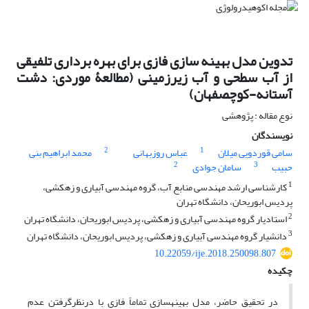
تدوین مدل بهینه ‏سازی فازی برای بهره برداری تلفیقی
از آب سطحی و آب زیرزمینی (مطالعۀ موردی: دشت
آستانه-کوچصفهان)
نوع مقاله : پژوهشی
نویسندگان
2
1
سامی قوردویی میلان
عباس روزبهانی
محمد ابراهیم بنی
2
3
حبیب
سامان جوادی
1
کارشناسی ارشد مهندسی منابع آب، گروه مهندسی آبیاری و زهکشی،
پردیس ابوریحان، دانشگاه تهران
2
استادیار گروه مهندسی آبیاری و زهکشی، پردیس ابوریحان، دانشگاه تهران
3
دانشیار گروه مهندسی آبیاری و زهکشی، پردیس ابوریحان، دانشگاه تهران
10.22059/ije.2018.250098.807
چکیده
در تحقیق حاضر، مدل بهینه‏سازی تماماً فازی با درنظرگرفتن عدم