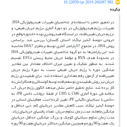
10.22059/ije.2019.269287.982
چکیده
در تحقیق حاضر با استفاده از شاخص‏های تغییرات هیدرولوژیکی IHA،
تغییرات رژیم هیدرولوژیکی در دو دورۀ آماری «رژیم جریان طبیعی» و
«رژیم جریان تغییریافته» در ایستگاه هیدرومتری نوده خاندوزه واقع در
خروجی حوضۀ آبخیز تیل‏آباد (استان گلستان) بررسی شد. براساس
روش IHA، در مجموع 67 پارامتر آماری توسط نرم‎افزار IHA7 محاسبه
شد؛ این پارامترها به دو گروه شاخص‎های تغییرات هیدرولوژیکی IHA
در محدودۀ هدف RVA و مؤلفۀ جریان محیط زیستی EFCs تقسیم
شدند. به منظور تفکیک و تعیین میزان اختلاف معنا‏دار بین مقادیر
میانگین دوره با رژیم جریان طبیعی نسبت به دورۀ رژیم جریان
تغییریافته از آزمون رقم معنا‏داری استفاده شد. برای طبقه‏بندی رژیم
جریان نیز روش طبقه‏بندی توسعه‌یافته توسط کوئسلاتی و همکارانش به
کار برده شد. نتایج تحقیق حاضر نشان می‎دهد الگوی رژیم جریان آب
سالانه طی دورۀ آماری 1346 تا 1395 از طبقۀ «رواناب دائمی PR» به
«دائمی با سیلاب‏های ناگهانی PF» تغییر کرده است. فعالیت‏های انسانی در
حوضۀ آبخیز تیل‎آباد سبب کاهش مقادیر جریان‎های کم، دبی حداقل و
میانگین ماهانه، مدت زمان تداوم جریان، تعداد پالس‎های جریان‏های زیاد،
مدت زمان تداوم سیلاب‎های کوچک و بزرگ، میانگین حداقل جریان‎های
یک، هفت و 90 روزه و همچنین میانگین حداکثر جریان‎های هفت و 90 روزه