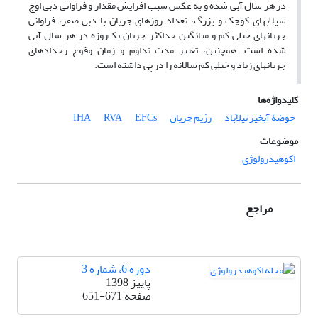
در هر سال آبی شده و به عکس سبب افزایش مقدار و فراوانی دبی اوج
سیلاب‎های کوچک و بزرگ، تعداد روزهای جریان با دبی صفر، فراوانی
جریان‎های خیلی کم و میانگین حداکثر جریان یک‌روزه در هر سال آبی
شده است. همچنین، تغییر مدت تداوم و زمان وقوع رخدادهای
جریان‏های زیاد و خیلی کم سالانه را در پی داشته است.
کلیدواژه‌ها
حوضۀ آبخیز تیل‏آباد
رژیم جریان
EFCs
RVA
IHA
موضوعات
اکوهیدرولوژی
مراجع
دوره 6، شماره 3
پاییز 1398
صفحه
651-671