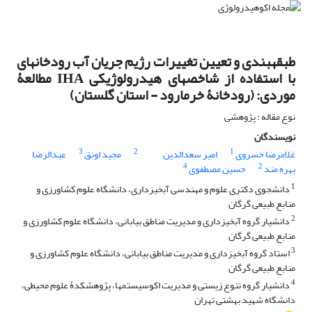
طبقه‎بندی و تعیین تغییرات رژیم جریان آب رودخانه‎ای
با استفاده از شاخص‏های هیدرولوژیکی IHA مطالعۀ
موردی: (رودخانۀ خرمارود - استان گلستان)
نوع مقاله : پژوهشی
نویسندگان
3
2
1
غلامرضا خسروی
امیر سعدالدین
مجید اونق
عبدالرضا
4
2
بهره مند
حسین مصطفوی
1
دانشجوی دکتری علوم و مهندسی آبخیزداری، دانشگاه علوم کشاورزی و
منابع طبیعی گرگان
2
دانشیار گروه آبخیزداری و مدیریت مناطق بیابانی، دانشگاه علوم کشاورزی و
منابع طبیعی گرگان
3
استاد گروه آبخیزداری و مدیریت مناطق بیابانی، دانشگاه علوم کشاورزی و
منابع طبیعی گرگان
4
دانشیار گروه تنوع زیستی و مدیریت اکوسیستم‏ها، پژوهشکدۀ علوم محیطی،
دانشگاه شهید بهشتی تهران