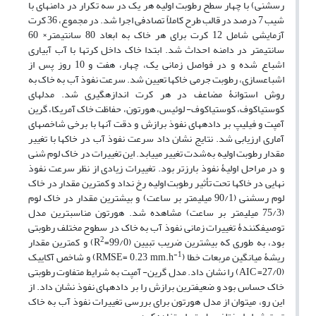
‏رس‏شنی) با چهار سطح رطوبت اولیه هر یک در سه تکرار در دامنه‏ای با
شیب 7 درصد در قالب طرح کاملاً تصادفی اجرا شد. در مجموع، 36 کرت
آزمایشی شامل 12 کرت برای هر خاک به ابعاد 80 سانتی‏متر× 60
سانتی‏متر در دامنه احداث شد. ابتدا خاک داخل کرت‏ها با آب آبیاری
اشباع شده و در فواصل زمانی یک، چهار، هفت و 10 روز پس از
اشباع‏سازی، رطوبت جرمی خاک‏ها تعیین شد. سرعت نفوذ آب به خاک به
روش استوانۀ مضاعف در هر کرت اندازه‏گیری شد. مدل‏های
کوستیاکوف، کوستیاکوف- لوئیس، هورتون، حفاظت خاک آمریکا، گرین
آمپت و فیلیپ بر داده‏های نفوذ برازش و دقت آنها با برخی شاخص‏های
آماری ارزیابی شد. نتایج نشان داد سرعت نفوذ آب در خاک‏ها با تغییر
مقدار رطوبت اولیه به‌شدت تغییر می‏یابد. این تغییرات در خاک لوم ‏شنی
و در مراحل اولیۀ نفوذ بارزتر بود. تغییرات زیادی از نظر سرعت نفوذ
نهایی در خاک‏ها تحت تأثیر رطوبت اولیه رخ نداد و کمترین مقدار در خاک
لوم‏ رس‏شنی (90/1 میلی‏متر بر ساعت) و بیشترین مقدار در خاک لوم
(75/3 میلی‏متر بر ساعت) مشاهده شد. هورتون مناسب‏ترین مدل
توصیف‏کنندۀ تغییرات زمانی نفوذ آب به خاک در سطوح مختلف رطوبتی
2
بود، به طوری که بیشترین ضریب تبیین (99/0=R
) و کمترین مقدار
-1
ریشۀ میانگین مربعات خطا (RMSE= 0.23 mm.h
) و شاخص آکاییک
(27/0= AIC) را نشان داد. مدل گرین- آمپت به شرایط متفاوت رطوبتی
خاک حساس بود و ضعیف‏ترین برازش را بر داده‏های نفوذ نشان داد. از
این رو، می‏توان از مدل هورتون برای بررسی تغییرات نفوذ آب به خاک