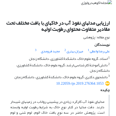
ارزیابی مدل‏های نفوذ آب در خاک‏های با بافت مختلف تحت
مقادیر متفاوت محتوای رطوبت اولیه
نوع مقاله : پژوهشی
نویسندگان
3
2
1
علی رضا واعظی
مهران بهتری
مجید فرومدی
1
استاد، گروه علوم خاک، دانشکدۀ کشاورزی، دانشگاه زنجان
2
دانش‌آموختۀ کارشناسی ارشد، گروه علوم خاک، دانشکدۀ کشاورزی،
دانشگاه زنجان
3
دانشجوی دکتری، گروه علوم خاک، دانشکدۀ کشاورزی، دانشگاه زنجان
10.22059/ije.2019.276364.1053
چکیده
مدل‏های نفوذ آب کارکرد زیادی در پیش‏بینی رواناب در زمین‏های شیب‏دار
دارند. دقت مدل‏ها در کنار نوع خاک به شرایط رطوبت اولیه وابسته
است. پژوهش حاضر در سه نوع بافت خاک (لوم، لوم‏ شنی و لوم