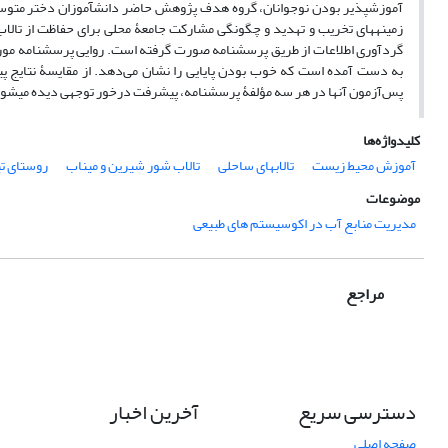
آموزش‏پذیر بودن نوجوانان، گروه هدف پژوهش حاضر دانش‏آموزان دختر متوسط
زمینه‏های تخریب و تهدید و چگونگی مشارکت جامعۀ محلی برای حفاظت از تال
به دست آمده است که خوب بودن پایایی را نشان می‌دهد. از مقایسۀ نتایج پی
پس‌آزمون آنها در هر سه مؤلفۀ پرسشنامه، پیشرفت درخور توجهی دیده می‏شو
کلیدواژه‌ها
آموزش محیط زیست
تالاب‏های ساحلی
تالاب شور شیرین و میناب
روستای ت
موضوعات
مدیریت منابع آب در اکوسیستم های طبیعی
مراجع
دسترسی سریع
آخرین اخبار
صفحه اصلی