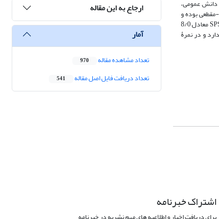
ۀ دانش عمومی،
ارجاع به این مقاله
-مقطعی بوده و
گردآوری اطلاعات از طریق پرسشنامه صورت گرفته است. روایی پرسشنامه مورد تأیید اساتید دانشکدۀ محیط زیست بوده و ضریب آلفای کرونباخ توسط نرم‏افزار SPSS22 معادل 8/0
آمار
ارد و در نمرۀ
تعداد مشاهده مقاله
970
تعداد دریافت فایل اصل مقاله
541
اشتراک خبرنامه
برای دریافت اخبار و اطلاعیه های مهم نشریه در خبرنامه