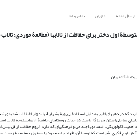
ارسال مقاله
داوران
تماس با ما
سطۀ اول دختر برای حفاظت از تالاب‏ها (مطالعۀ موردی: تالاب
دانشگاه تهران
رند که در دهه‏های اخیر به دلیل استفادۀ بی‌رویۀ بشر از آنها، دچار اختلالات شدیدی شد
لاب‏های ساحلی استان هرمزگان است که حیات روستاهای حاشیۀ آن وابسته به تالاب است.
جه اهمیت اکولوژیکی، اقتصادی– اجتماعی و فرهنگی‌ای که دارد، لزوم حفاظت از آن بیش
غاز بلوغ فکری بشر است که توسط آن، افراد جامعه خود را مسئول حفظ محیط زیست می‏د