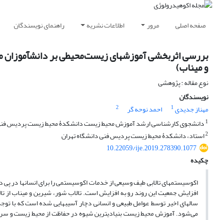
صفحه اصلی
مرور
اطلاعات نشریه
راهنمای نویسندگان
بررسی اثربخشی آموزش‏های زیست‌محیطی بر دانش‏آموزان متو
و میناب)
نوع مقاله : پژوهشی
نویسندگان
2
1
مهناز جدیدی
احمد نوحه گر
1
دانشجوی کارشناسی ارشد آموزش محیط زیست دانشکدۀ محیط زیست پردیس فنی 
2
استاد، دانشکدۀ محیط زیست پردیس فنی دانشگاه تهران
10.22059/ije.2019.278390.1077
چکیده
اکوسیستم‏های تالابی طیف وسیعی از خدمات اکوسیستمی را برای انسان‏ها در پی دا
افزایش جمعیت این روند رو به افزایش است. تالاب شور، شیرین و میناب از تا
سال‏های اخیر توسط عوامل طبیعی و انسانی دچار آسیب‏هایی شده است که با تو
می‏‌شود. آموزش محیط زیست بنیادی‏ترین شیوه در حفاظت از محیط زیست و سرآ