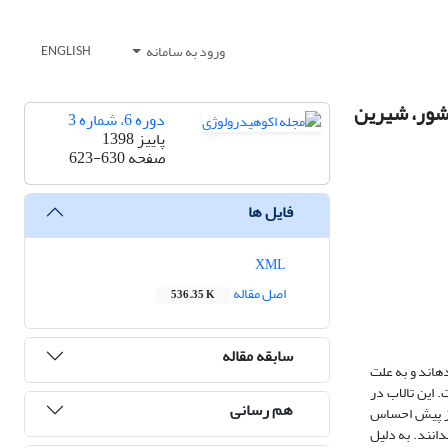
ورود به سامانه
ENGLISH
 شور، شیرین
دوره 6، شماره 3
پاییز 1398
صفحه
623-630
فایل ها
XML
اصل مقاله
536.35 K
سابقه مقاله
ه‏اند و به علت
 این تالاب در
هم رسانی
 از پیش احساس
انند. به دلیل