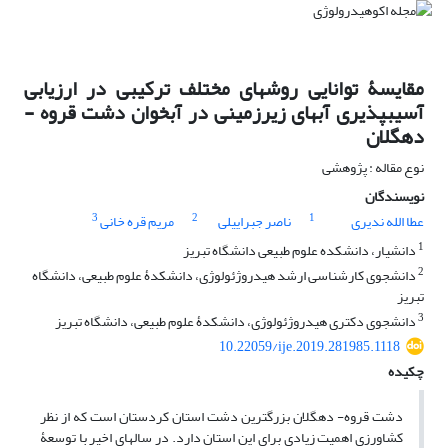
مقایسۀ توانایی روش‏های مختلف ترکیبی در ارزیابی
آسیب‏پذیری آب‏های زیرزمینی در آبخوان دشت قروه -
دهگلان
نوع مقاله : پژوهشی
نویسندگان
3
2
1
عطا الله ندیری
ناصر جبراییلی
مریم قره خانی
1
دانشیار، دانشکده علوم طبیعی دانشگاه تبریز
2
دانشجوی کارشناسی ارشد هیدروژئولوژی، دانشکدۀ علوم طبیعی، دانشگاه
تبریز
3
دانشجوی دکتری هیدروژئولوژی، دانشکدۀ علوم طبیعی، دانشگاه تبریز
10.22059/ije.2019.281985.1118
چکیده
دشت قروه- دهگلان بزرگ‏ترین دشت استان کردستان است که از نظر
کشاورزی اهمیت زیادی برای این استان دارد. در سال‏های اخیر با توسعۀ