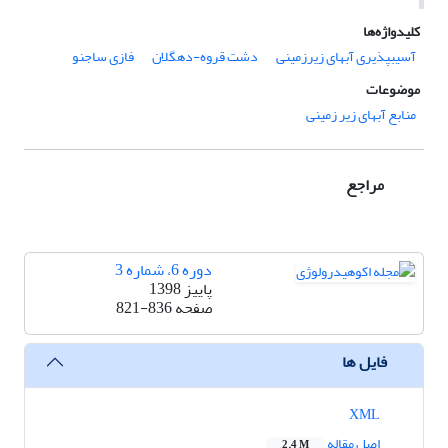
کلیدواژه‌ها
آسیب‏پذیری آب‏های زیرزمینی
دشت قروه-دهگلان
فازی ساجنو
موضوعات
منابع آبهای زیر زمینی
مراجع
دوره 6، شماره 3
پاییز 1398
صفحه
821-836
فایل ها
XML
اصل مقاله
2.4 M