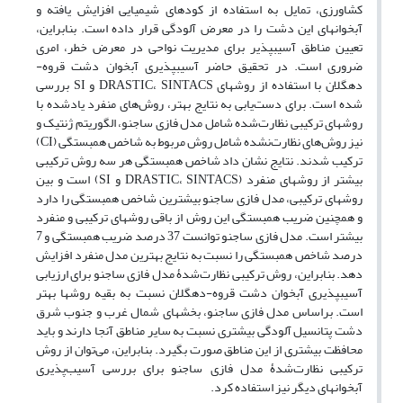
کشاورزی، تمایل به استفاده از کودهای شیمیایی افزایش یافته و
آبخوان‏های این دشت را در معرض آلودگی قرار داده است. بنابراین،
تعیین مناطق آسیب‏پذیر برای مدیریت نواحی در معرض خطر، امری
ضروری است. در تحقیق حاضر آسیب‏پذیری آبخوان دشت قروه-
دهگلان با استفاده از روش‏های DRASTIC، SINTACS و SI ‌بررسی
شده است. برای دست‌یابی به نتایج بهتر، روش‌های منفرد یادشده با
روش‏های ترکیبی نظارت‌شده شامل مدل فازی ساجنو، الگوریتم ژنتیک و
نیز روش‌های ‌نظارت‌نشده شامل روش مربوط به شاخص همبستگی (CI)
ترکیب شدند. نتایج نشان داد شاخص همبستگی هر سه روش ترکیبی
بیشتر از روش‏های منفرد (DRASTIC، SINTACS و SI) است و بین
روش‏های ترکیبی، مدل فازی ساجنو بیشترین شاخص همبستگی را دارد
و همچنین ضریب همبستگی این روش از باقی روش‏های ترکیبی و منفرد
بیشتر است. مدل فازی ساجنو توانست 37 درصد ضریب همبستگی و 7
درصد شاخص همبستگی را نسبت به نتایج بهترین مدل منفرد افزایش
دهد. بنابراین، روش ترکیبی نظارت‌شدۀ مدل فازی ساجنو برای ارزیابی
آسیب‏پذیری آبخوان دشت قروه-دهگلان نسبت به بقیه روش‏ها بهتر
است‌. براساس مدل فازی ساجنو، بخش‏های شمال‏ غرب و جنوب‏ شرق
دشت پتانسیل آلودگی بیشتری نسبت به سایر مناطق آنجا دارند و باید
محافظت بیشتری از این مناطق صورت بگیرد. بنابراین، می‌توان از روش
ترکیبی نظارت‌شدۀ مدل فازی ساجنو برای بررسی آسیب‌پذیری
آبخوان‏های دیگر نیز استفاده کرد.