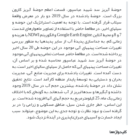
حوضۀ آبریز سد شهید عباسپور، قسمت اعظم حوضۀ آبریز کارون
بزرگ است. حوضۀ یادشده در سال 2019 دو بار در معرض واقعۀ
سیلاب قرار گرفته است. با توجه به اهمیت استراتژیک این حوضه و
سیل‏های اخیر، در مطالعۀ حاضر با استفاده از تصاویر ماهواره‏ای لندست
7 و 8 و محیط آنلاین Google Earth Engine و الگوریتم NDWI با هزینه و
زمانی کم، به جداسازی پدیدۀ آب از سایر پدیده‏ها به منظور بررسی
تغییرات مساحت پهنه‏های آبی موجود در این حوضه طی 20 سال اخیر
پرداخته شده است. در ‌مطالعۀ حاضر مساحت تمامی پهنه‏های آبی موجود
در حوضۀ آبریز سد شهید عباسپور محاسبه شده و بر اساس آن،
تغییرات مساحت پهنه‏های آبی که حاصل از سیل‏های سال‏های اخیر است، به
دست آمده است. تغییرات یادشده برای مدیریت منابع آبی، مدیریت
بحران و دستیابی به توسعۀ پایدار منطقه کارآمد است. نتایج تحقیق
نشان داد در حوضۀ یادشده، بیشترین حجم آب در سال 2019 وجود
داشته و آبگیرها و سدها لبریز از آب شده‏اند، به گونه‌ای که با اختلاف
زمانی یک ماه، 25 کیلومترمربع به حجم آب‏های آنها افزوده شده است. بر
این اساس، خطر جاری شدن سیل، مناطق مسکونی و زراعی را در بر
گرفته است و نبود نظارت و توجه جدی به این موضوع، می‏تواند سبب
ایجاد خسارت و آسیب‏های جبران‌ناپذیری در آیندۀ نزدیک شود.
کلیدواژه‌ها