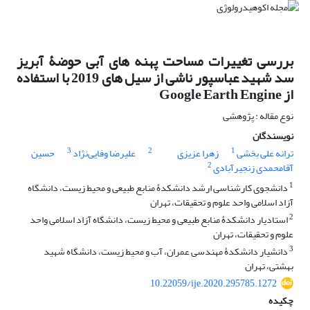
بررسی تغییرات مساحت پهنه های آبی حوضۀ آبریز
سد شهید عباسپور ناشی از سیل های 2019 با استفاده
از Google Earth Engine
نوع مقاله : پژوهشی
نویسندگان
3
2
1
ترانه علی بخشی
زهرا عزیزی
علیرضا وفایی‌نژاد
حسین
2
آقامحمدی زنجیرآبادی
1
دانشجوی کارشناسی ارشد دانشکدۀ منابع طبیعی و محیط زیست، دانشگاه
آزاد اسلامی واحد علوم و تحقیقات، تهران
2
استادیار دانشکدۀ منابع طبیعی و محیط زیست، دانشگاه آزاد اسلامی واحد
علوم و تحقیقات، تهران
3
دانشیار دانشکدۀ مهندسی عمران، آب و محیط زیست، دانشگاه شهید
بهشتی، تهران
10.22059/ije.2020.295785.1272
چکیده