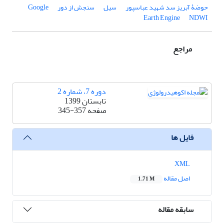
حوضۀ آبریز سد شهید عباسپور
سیل
سنجش از دور
Google
Earth Engine
NDWI
مراجع
دوره 7، شماره 2
تابستان 1399
صفحه
345-357
فایل ها
XML
اصل مقاله
1.71 M
سابقه مقاله