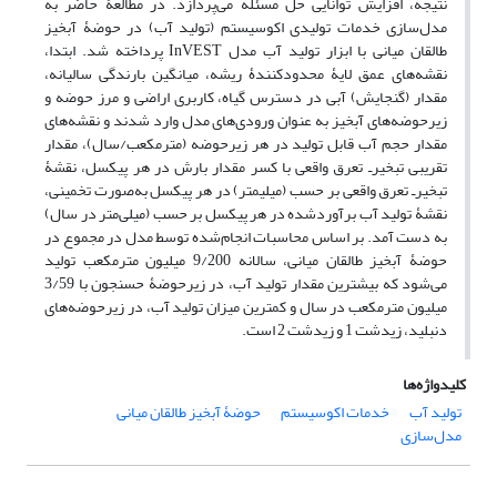
نتیجه، افزایش توانایی حل مسئله می‌پردازد. در مطالعۀ حاضر به
مدل‌سازی خدمات تولیدی اکوسیستم (تولید آب) در حوضۀ آبخیز
طالقان میانی با ابزار تولید آب مدل InVEST پرداخته شد. ابتدا،
نقشه‌های عمق لایۀ محدودکنندۀ ریشه، میانگین بارندگی سالیانه،
مقدار (گنجایش) آبی در دسترس گیاه، کاربری اراضی و مرز حوضه و
زیرحوضه‌های آبخیز به عنوان ورودی‌های مدل وارد شدند و نقشه‌های
مقدار حجم آب قابل تولید در هر زیرحوضه (مترمکعب/سال)، مقدار
تقریبی تبخیر‌ـ تعرق واقعی با کسر مقدار بارش در هر پیکسل، نقشۀ
تبخیر‌ـ تعرق واقعی بر حسب (میلی‏متر) در هر پیکسل به‌صورت تخمینی،
نقشۀ تولید آب برآوردشده در هر پیکسل بر حسب (میلی‌متر در سال)
به دست آمد. بر اساس محاسبات انجام‌شده توسط مدل در مجموع در
حوضۀ آبخیز طالقان میانی، سالانه 9/200 میلیون مترمکعب تولید
می‌شود که بیشترین مقدار تولید آب، در زیرحوضۀ حسنجون با 3/59
میلیون مترمکعب در سال و کمترین میزان تولید آب، در زیرحوضه‌های
دنبلید، زیدشت 1 و زیدشت 2 است.
کلیدواژه‌ها
تولید آب
خدمات اکوسیستم
حوضۀ آبخیز طالقان میانی
مدل‌سازی