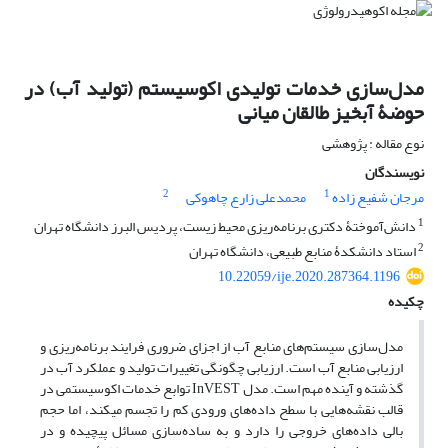
مدل‌سازی خدمات تولیدی اکوسیستم (تولید آب) در
حوضۀ آبخیز طالقان میانی
نوع مقاله : پژوهشی
نویسندگان
2
1
مرجان شفیع زاده
محمدعلی زارع چاهوکی
1
دانش‌آمو‌ختۀ دکتری برنامه‌ریزی محیط زیست، پردیس البرز دانشگاه تهران
2
استاد دانشکدۀ منابع طبیعی، دانشگاه تهران
10.22059/ije.2020.287364.1196
چکیده
مدل‌سازی سیستم‌های منابع آب از اجزای ضروری فرایند برنامه‌ریزی و
ارزیابی منابع آب است. ارزیابی چگونگی تغییرات تولید و عملکرد آب در
گذشته و آینده مهم است. مدل InVEST توابع خدمات اکوسیستمی در
قالب نقشه‌هایی با سطح داده‌های ورودی کم را تجسم می‏کند، اما حجم
بالی داده‌های خروجی را دارد و به ساده‌سازی مسائل پیچیده و در