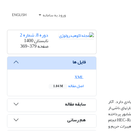
ورود به سامانه
ENGLISH
دوره 8، شماره 2
تابستان 1400
صفحه
369-379
فایل ها
XML
اصل مقاله
1.04 M
دی دارد. آثار
سابقه مقاله
ت‏های ناشی از
7 کیلومتر از رودخانۀ فاروب رومان نیشابور پرداخته
هم رسانی
شده است. مدل‏سازی برای دورۀ ‏بازگشت‏های 2 تا 100 سال در دو حالت وجود داشتن و نداشتن ساخت‌وساز در مسیر رودخانه با استفاده از نرم‏افزارهای Arc GIS و HEC-RAS انجام
غییرات حریم و