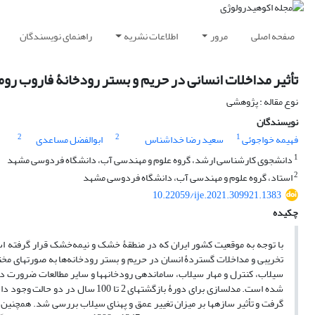
صفحه اصلی
مرور
اطلاعات نشریه
راهنمای نویسندگان
تأثیر مداخلات انسانی در حریم و بستر رودخانۀ فاروب روم
نوع مقاله : پژوهشی
نویسندگان
2
2
1
فهیمه خواجوئی
سعید رضا خداشناس
ابوالفضل مساعدی
1
دانشجوی کارشناسی ارشد، گروه علوم و مهندسی آب، دانشگاه فردوسی مشهد
2
استاد، گروه علوم و مهندسی آب، دانشگاه فردوسی مشهد
10.22059/ije.2021.309921.1383
چکیده
با توجه به موقعیت کشور ایران که در منطقۀ خشک و نیمه‌‏خشک قرار گرفته است
تخریبی و مداخلات گستردۀ انسان در حریم و بستر رودخانه‌ها به صورت‏های مختلف
گرفت و تأثیر سازه‏ها بر میزان تغییر عمق و پهنای سیلاب بررسی شد. همچنی