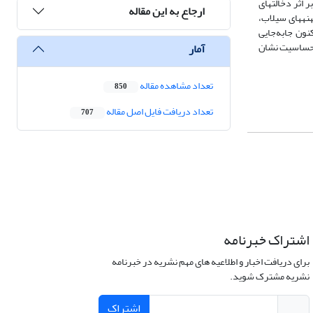
اب بر اثر دخالت‏های
ارجاع به این مقاله
ت. با بررسی مساحت پهنه‏های سیلاب،
ت زمین‏های زیر‌آب‌رفتۀ اطراف، 85 هزار مترمربع است. نتایج تعیین بستر رودخانه نشان داد بستر رودخانه از سال 1347 تا کنون جابه‌جایی
 رودخانه تا کنون است. تحلیل حساسیت نشان
آمار
تعداد مشاهده مقاله
850
تعداد دریافت فایل اصل مقاله
707
اشتراک خبرنامه
برای دریافت اخبار و اطلاعیه های مهم نشریه در خبرنامه
نشریه مشترک شوید.
اشتراک