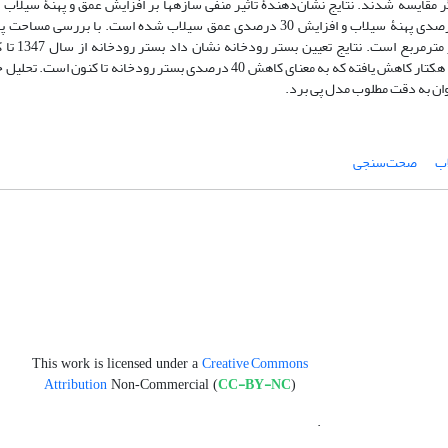
ی 1347 و 1398 ‌استفاده شده و با یکدیگر مقایسه شدند. نتایج نشان‌دهندۀ تأثیر منفی سازه‏ها بر افزایش عمق و پهنۀ ‏سیل
انسانی انجام‌شده در مسیر رودخانه بود که این مداخلات باعث افزایش 16 درصدی پهنۀ ‏سیلاب و افزایش 30 درصدی عمق سیلاب شده اس
مشخص شد که بیشترین میزان مساح
محسوسی داشته است، به‏طوری ‏که مساحت بستر رودخانه از 550 هکتار به 330 هکتار کاهش یافته که به معنای کاهش 40 درصدی بستر
ب
صحت‌سنجی
Creative Commons
This work is licensed under a
Attribution
CC-BY-NC
Non-Commercial (
)
.