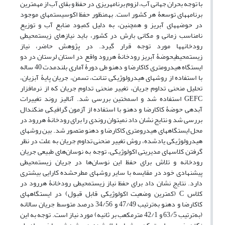
با توجه بحران جهانی آب، لزوم برنامه‏ریزی در حفظ و بقای آب از مهم‏ترین
برنامه‏های توسعۀ هر کشور است. به‏منظور حفظ اکوسیستم‏های موجود
در حوضه‏های آبریز و همچنین، به دلیل کمبود منابع آب و توزیع
نامناسب زمانی و مکانی بارش در کشور، باید نیازهای زیست‏محیطی
رودخانه‏ها مورد توجه قرار گیرد. در پژوهش حاضر، نیاز
زیست‏محیطیحوضۀ آبریز رودخانۀ هررود واقع در استان لرستان در دو
ایستگاه هیدرومتری کاکارضا و دهنو طی دورۀ آماری بلندمدت 40 ساله
با استفاده از روش‏های هیدرولوژیکی تنانت، تسمن، جریان پایۀ آبزیان،
تحلیل منحنی تداوم جریان، تغییر منحنی تداوم جریان که از نرم‏افزار
GEFC استفاده شد و اسمختین بررسی شد. آنالیز روند تغییرات
آبدهی حوضۀ کاکارضا و دهنو با استفاده از آزمون گرافیکی من‏کندال
بررسی شد و نتایج نشان داد نمی‏توان روندی را برای رودخانۀ هررود در
محل ایستگاه‏های هیدرومتری کاکارضا و دهنو متصور شد. ‌بین روش‏های
هیدرولوژیکی یادشده، روش تغییر منحنی تداوم جریان به علت در نظر
گرفتن کلاس‏های مدیریتی اکولوژیکی، توجه به نوسان‌های طبیعی جریان
رودخانه و تلاش برای حفظ این نوسان‌ها در جریان زیست‏محیطی
پیشنهادی خود در مقایسه با سایر روش‏های مطرح‏شده کارایی بیشتری
دارد. نتایج نشان داد برای حفظ نیاز زیست‏محیطی رودخانۀ هررود در
کلاس C (کمترین وضعیت اکولوژیکی قابل‏ قبول) در ایستگاه‏های
کاکارضا و دهنو به‌‌ترتیب 47/49 و 34/56 درصد متوسط جریان سالانه
(به‌ترتیب 63/5 و 42/1 مترمکعب بر ثانیه) مورد نیاز است. توجه به این