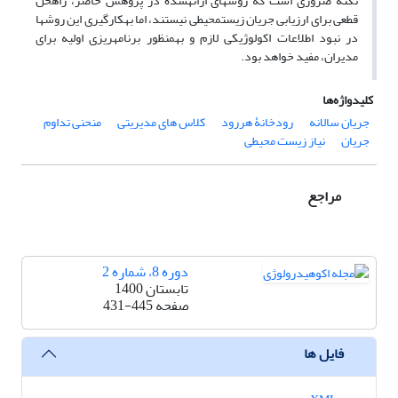
نکته ضروری است که روش‏های ارائه‏شده در پژوهش حاضر، راه‏حل
قطعی برای ارزیابی جریان زیست‏محیطی نیستند، اما به‏کارگیری این روش‏ها
در نبود اطلاعات اکولوژیکی لازم و به‏منظور برنامه‏ریزی اولیه برای
مدیران، مفید خواهد بود.
کلیدواژه‌ها
جریان سالانه
رودخانۀ هررود
کلاس‏ های مدیریتی
منحنی تداوم
جریان
نیاز زیست‏ محیطی
مراجع
دوره 8، شماره 2
تابستان 1400
صفحه
431-445
فایل ها