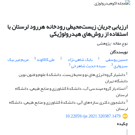
ارزیابی جریان زیست‌‌محیطی رودخانه هررود لرستان با
استفاده از روش‌های هیدرولوژیکی
نوع مقاله : پژوهشی
نویسندگان
3
2
1
حسین یوسفی
بابک شاهی نژاد
علی کاکاوند
مریم میر بیک
3
3
سبزواری
سیده حدیث شاهرخی
1
دانشیار گروه انرژی‏ های نو و محیط زیست، دانشکدۀ علوم و فنون نوین
دانشگاه تهران
2
استادیار گروه مهندسی آب، دانشکدۀ کشاورزی و منابع طبیعی، دانشگاه
لرستان
3
دانشجوی دکتری سازه‏ های آبی، دانشکدۀ کشاورزی و منابع طبیعی، دانشگاه
لرستان
10.22059/ije.2021.320387.1479
چکیده