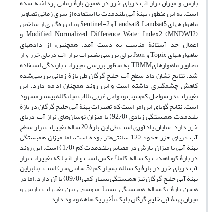
بارش و میزان تراز آب دریای خزر در همین بازۀ زمانی پرداخته شده
است. به این منظور، پهنۀ آبی بلندمدت با استفاده از سری زمانی تصاویر
ماهواره‏های Landsat8 , Landsat5 و Sentinel-2 و با بهره‌گیری از شاخص
Modified Normalized Difference Water Index2 (MNDWI2) و
اعمال حد آستانۀ مناسب به دست آمد. همچنین، از داده‏های
ماهواره‏های Topix و Json برای بررسی تغییرات تراز آب دریای خزر و از
تصاویر ماهواره‏ایTRMM به منظور بررسی تغییرات بارندگی استفاده
شد. نتایج نشان داد سطح آب خلیج گرگان طی بازۀ زمانی بررسی‌شده
کاهش چشمگیری داشته است و این روند همچنان ادامه دارد. این
تغییرات در سواحل کم‌شیب و نواحی غربی تالاب میانکاله بیشتر مشهود
است. نتایج گویای این امر است که تغییرات پهنۀ آبی خلیج گرگان در بازۀ
بلندمدت همبستگی زیادی (92/0) با میزان نوسان‌های تراز آب دریای
خزر دارد. شایان یادآوری است طی این بازۀ 20 ساله تغییرات تراز سطح
آب دریای خزر حدود 120 سانتی‌متر بوده است، اما میزان همبستگی
پهنۀ آبی با میزان بارش در مقیاس بلندمدت کم (1/0) است. این روند
در بازۀ کوتاه‌مدت یک‌ساله کاملاً عکس است و از آنجا که تغییرات تراز
آب دریای خزر در بازۀ یک‌ساله بسیار کم (5 سانتی‌متر) است، بنابراین
پهنۀ آبی خلیج گرگان نیز همبستگی بسیار کمی (09/0) با آن دارد. اما در
همین بازۀ یک‌ساله همبستگی نسبتاً متوسطی بین تغییرات بارش و
میزان پهنۀ آبی خلیج گرگان با یک تأخیر یک‌ماهه وجود دارد.