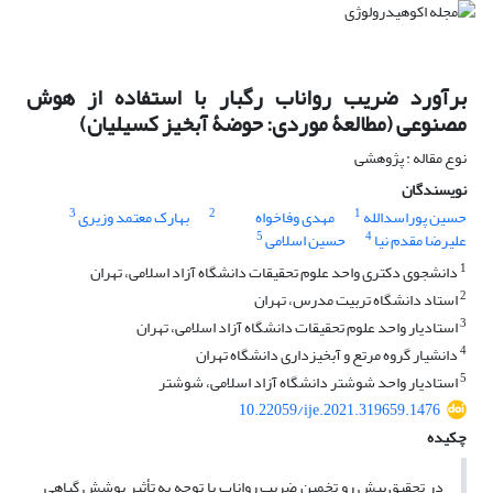
برآورد ضریب رواناب رگبار با استفاده از هوش
مصنوعی (مطالعۀ موردی: حوضۀ آبخیز کسیلیان)
نوع مقاله : پژوهشی
نویسندگان
3
2
1
حسین پوراسدالله
مهدی وفاخواه
بهارک معتمد وزیری
5
4
علیرضا مقدم نیا
حسین اسلامی
1
دانشجوی دکتر‌ی واحد علوم تحقیقات دانشگاه آزاد اسلامی، تهران
2
استاد دانشگاه تربیت مدرس، تهران
3
استادیار واحد علوم تحقیقات دانشگاه آزاد اسلامی، تهران
4
دانشیار گروه مرتع و آبخیزداری دانشگاه تهران
5
استادیار واحد شوشتر دانشگاه آزاد اسلامی، شوشتر
10.22059/ije.2021.319659.1476
چکیده
در تحقیق پیش رو تخمین ضریب رواناب با توجه به تأثیر پوشش گیاهی