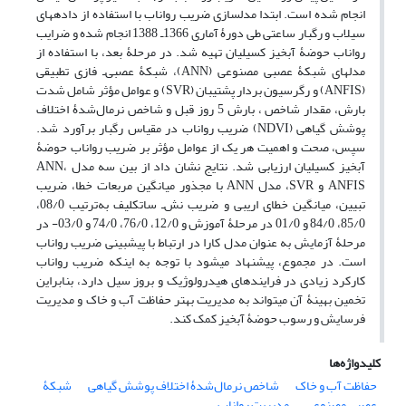
انجام ‏شده است. ابتدا مدل‏سازی ضریب رواناب با استفاده از داده‏های
سیلاب و رگبار ساعتی طی دورۀ آماری 1366ـ 1388 انجام شده و ضرایب
رواناب حوضۀ آبخیز کسیلیان تهیه شد. در مرحلۀ بعد، با استفاده از
مدل‏های شبکۀ عصبی مصنوعی (ANN)، شبکۀ عصبی‌ـ فازی تطبیقی
(ANFIS) و رگرسیون بردار پشتیبان (SVR) و عوامل مؤثر شامل شدت
بارش، مقدار شاخص ، بارش 5 روز قبل و شاخص نرمال‌شدۀ اختلاف
پوشش گیاهی (NDVI) ضریب رواناب در مقیاس رگبار برآورد شد.
سپس، صحت و اهمیت هر یک از عوامل مؤثر بر ضریب رواناب حوضۀ
آبخیز کسیلیان ارزیابی شد. نتایج نشان داد از بین سه مدل ANN،
ANFIS و SVR، مدل ANN با مجذور میانگین مربعات خطا، ضریب
تبیین، میانگین خطای اریبی و ضریب نش‌ـ ساتکلیف به‌ترتیب 08/0،
85/0، 84/0 و 01/0 در مرحلۀ آموزش و 12/0، 76/0، 74/0 و 03/0- در
مرحلۀ آزمایش به عنوان مدل کارا در ارتباط با پیش‏بینی ضریب رواناب
است. در مجموع، پیشنهاد می‏شود با توجه به اینکه ضریب رواناب
کارکرد زیادی در فرایندهای هیدرولوژیک و بروز سیل دارد، بنابراین
تخمین بهینۀ آن می‏تواند به مدیریت بهتر حفاظت آب و خاک و مدیریت
فرسایش و رسوب حوضۀ آبخیز کمک کند.
کلیدواژه‌ها
حفاظت آب و خاک
شاخص نرمال‌شدۀ اختلاف پوشش گیاهی
شبکۀ
عصبی مصنوعی
مدیریت رواناب