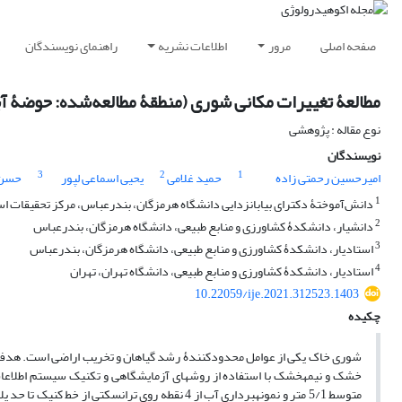
صفحه اصلی
مرور
اطلاعات نشریه
راهنمای نویسندگان
مطالعۀ تغییرات مکانی شوری (منطقۀ ‌مطالعه‌شده: حوضۀ 
نوع مقاله : پژوهشی
نویسندگان
3
2
1
امیرحسین رحمتی زاده
حمید غلامی
یحیی اسماعی ل‏پور
حسن 
1
دانش‌آموختۀ دکترا‌ی بیابان‏زدایی دانشگاه هرمزگان، بندرعباس، مرکز تحقیقات
2
دانشیار، دانشکدۀ کشاورزی و منابع طبیعی، دانشگاه هرمزگان، بندرعباس
3
استادیار، دانشکدۀ کشاورزی و منابع طبیعی، دانشگاه هرمزگان، بندرعباس
4
استادیار، دانشکدۀ کشاورزی و منابع طبیعی، دانشگاه تهران، تهران
10.22059/ije.2021.312523.1403
چکیده
شوری خاک یکی از عوامل محدودکنندۀ رشد گیاهان و تخریب اراضی است. هدف
متوسط 5/1 متر و نمونه‏برداری آب از 4 نقطه روی تر