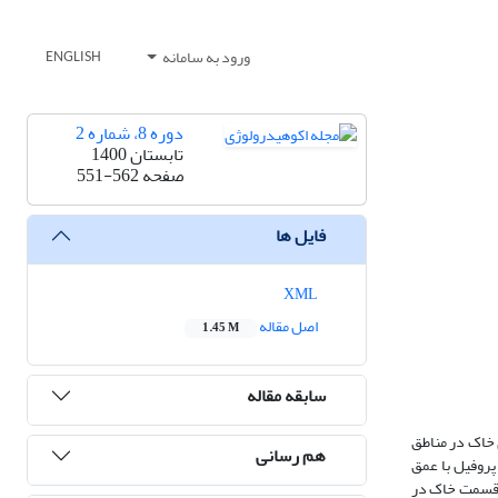
ورود به سامانه
ENGLISH
دوره 8، شماره 2
تابستان 1400
صفحه
551-562
فایل ها
XML
اصل مقاله
1.45 M
سابقه مقاله
خاک در مناطق
هم رسانی
ک و نیمه‏خشک با استفاده از روش‏های آزمایشگاهی و تکنیک‏ سیستم اطلاعات جغرافیایی است. در این تحقیق سعی شده است در منطقۀ حوض سلطان قم با حفر ۸ پروفیل با عمق
از هر قسمت خاک در