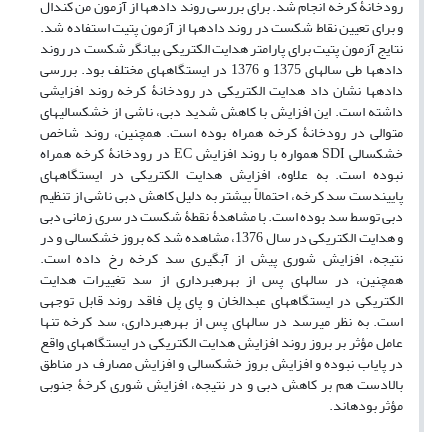
رودخانۀ کرخه انجام شد. برای بررسی روند داده‏ها از آزمون من کندال
و برای تعیین نقاط شکست در روند داده‏ها از آزمون پتیت استفاده شد.
نتایج آزمون پتیت برای پارامتر هدایت الکتریکی بیانگر شکست در روند
داده‏ها طی سال‏های 1375 و 1376 در ایستگاه‏های مختلف بود. بررسی
داده‏ها نشان داد هدایت الکتریکی در رودخانۀ کرخه روند افزایشی
داشته ‏است. این افزایش با کاهش شدید دبی، ناشی از خشک‏سالی‏‏های
متوالی در رودخانۀ کرخه همراه بوده ‏است. همچنین، روند شاخص
خشک‏سالی SDI همواره با روند افزایش EC در رودخانۀ کرخه همراه
نبوده است. به ‏‏‏‏علاوه، افزایش هدایت الکتریکی در ایستگاه‏های
پایین‏دست سد کرخه، احتمالاً بیشتر‏ به‏ دلیل کاهش دبی ناشی از تنظیم
دبی توسط سد بوده‏ است. با مشاهدۀ نقطۀ شکست در سری زمانی دبی
و هدایت الکتریکی در سال 1376، مشاهده شد که بروز خشک‏سالی و در
نتیجه، افزایش شوری پیش از آبگیری سد کرخه رخ داده ‏‏است.
همچنین، در سال‏های پس از بهره‏برداری از سد تغییرات هدایت
الکتریکی در ایستگاه‏های عبدالخان و پای ‏پل فاقد روند قابل توجهی
است. به نظر می‏رسد در سال‏های پس از بهره‏برداری، سد کرخه تنها
عامل مؤثر بر بروز روند افزایش هدایت الکتریکی در ایستگاه‏های واقع
در پایاب نبوده و افزایش بروز خشکسالی و افزایش مصارف در مناطق
بالادست هم بر کاهش دبی و در نتیجه، افزایش شوری کرخۀ جنوبی
مؤثر بوده‏اند.