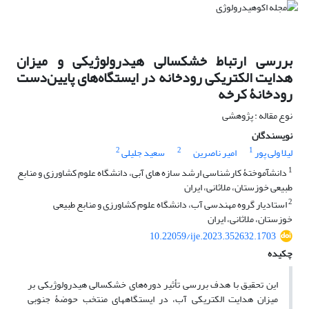
بررسی ارتباط خشک‏سالی هیدرولوژیکی و میزان
هدایت الکتریکی رودخانه در ایستگاه‌های پایین‌دست
رودخانۀ کرخه
نوع مقاله : پژوهشی
نویسندگان
2
2
1
لیلا ولی پور
امیر ناصرین
سعید جلیلی
1
دانش‏آموختۀ کارشناسی ارشد سازه ‏های آبی، دانشگاه علوم کشاورزی و منابع
طبیعی خوزستان، ملاثانی، ایران‌
2
استادیار گروه مهندسی آب، دانشگاه علوم کشاورزی و منابع طبیعی
خوزستان، ملاثانی، ایران‌
10.22059/ije.2023.352632.1703
چکیده
این تحقیق با هدف بررسی تأثیر دوره‌های خشکسالی هیدرولوژیکی بر
میزان هدایت الکتریکی آب، در ایستگاه‏های منتخب حوضۀ‏‏ جنوبی