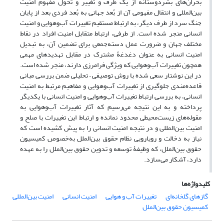
بحران‌های بشردوستانه از یک طرف و تغییر و تحول مفهوم امنیت
بین‌المللی و انتقال مفهومی آن از بُعد جهانی به بُعد فردی بعد از پایان
جنگ سرد از طرف دیگر، به ارتباط مستقیم تغییرات آب‌و‌هوایی و امنیت
انسانی منجر شده است. از طرفی، ارتباط متقابل امنیت افراد در نقاط
مختلف جهان و ضرورت عمل دسته‌جمعی برای تضمین آن، به تبدیل
امنیت انسانی به ‌عنوان دغدغۀ مشترک در مقابل تهدیدهای مهمی
همچون تغییرات آب‌و‌هوایی که ویژگی فرامرزی دارند، منجر شده است.
در این نوشتار سعی شده با روش توصیفی – تحلیلی ضمن بررسی مبانی
قاعده‌مندی جلوگیری از تغییرات آب‌و‌هوایی و مفاهیم مرتبط به امنیت
انسانی، به بررسی ارتباط تغییرات آب‌و‌هوایی و امنیت انسانی با یکدیگر
پرداخته و به این نتیجه می‌رسیم که آثار تغییرات آب‌و‌هوایی به
مقوله‌های زیست‌محیطی محدود نمانده و ارتباط این تغییرات با صلح و
امنیت بین‌المللی و در نتیجه امنیت انسانی را به پیش کشیده است که
نیاز به دخالت و رویارویی نظام حقوق بین‌الملل به‌خصوص کمیسیون
حقوق بین‌الملل، که وظیفۀ توسعه و تدوین حقوق بین‌الملل را به عهده
دارد، آشکار می‌سازد.
کلیدواژه‌ها
گازهای گلخانه‌ای
تغییرات آب و هوایی
امنیت انسانی
امنیت بین‌المللی
کمیسیون حقوق بین‌الملل