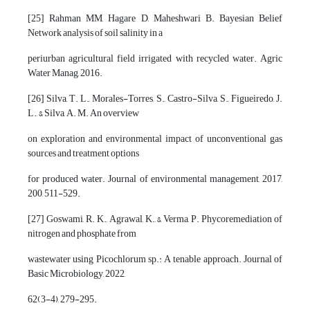
[25] Rahman MM, Hagare D, Maheshwari B. Bayesian Belief
Network analysis of soil salinity in a
periurban agricultural field irrigated with recycled water. Agric
Water Manag, 2016.
[26] Silva, T. L., Morales-Torres, S., Castro-Silva, S., Figueiredo, J.
L., & Silva, A. M. An overview
on exploration and environmental impact of unconventional gas
sources and treatment options
for produced water. Journal of environmental management, 2017,
200, 511-529.
[27] Goswami, R. K., Agrawal, K., & Verma, P. Phycoremediation of
nitrogen and phosphate from
wastewater using Picochlorum sp.: A tenable approach. Journal of
Basic Microbiology, 2022,
62(3-4), 279-295.