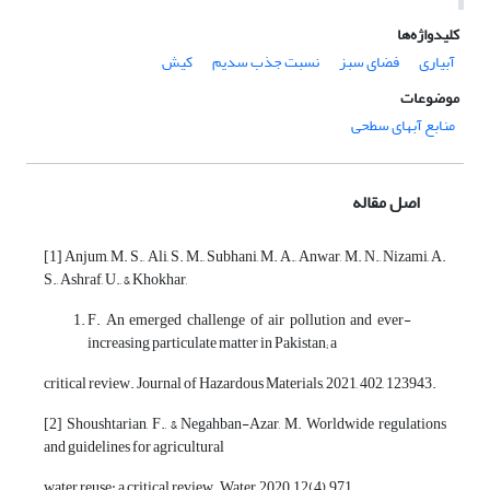
کلیدواژه‌ها
آبیاری
فضای سبز
نسبت جذب سدیم
کیش
موضوعات
منابع آبهای سطحی
اصل مقاله
[1] Anjum, M. S., Ali, S. M., Subhani, M. A., Anwar, M. N., Nizami, A.
S., Ashraf, U., & Khokhar,
F. An emerged challenge of air pollution and ever-
increasing particulate matter in Pakistan; a
critical review. Journal of Hazardous Materials, 2021, 402, 123943.
[2] Shoushtarian, F., & Negahban-Azar, M. Worldwide regulations
and guidelines for agricultural
water reuse: a critical review. Water, 2020, 12(4), 971.