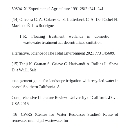
50804-X. Experimental Agriculture, 1991, 28(2), 241-241.
[14] Oliveira, G. A., Colares, G. S., Lutterbeck, C. A., Dell’Osbel, N.,
Machado, Ê. L., & Rodrigues,
R. Floating treatment wetlands in domestic
wastewater treatment as a decentralized sanitation
alternative. Science of The Total Environment, 2021, 773, 145609.
[15] Tanji, K., Grattan, S., Grieve, C., Harivandi, A., Rollins, L., Shaw,
D., & Wu, L. Salt
management guide for landscape irrigation with recycled water in
coastal Southern California. A
Comprehensive Literature Review. University of California–Davis,
USA, 2015.
[16] CWRS (Centre for Water Resources Studies) Reuse of
renovated municipal wastewater for