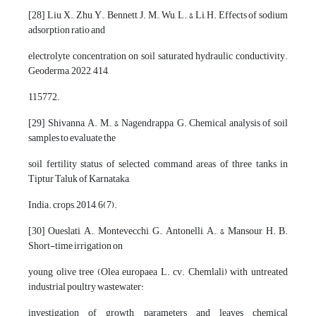
[28] Liu, X., Zhu, Y., Bennett, J. M., Wu, L., & Li, H. Effects of sodium
adsorption ratio and
electrolyte concentration on soil saturated hydraulic conductivity.
Geoderma, 2022, 414,
115772.
[29] Shivanna, A. M., & Nagendrappa, G. Chemical analysis of soil
samples to evaluate the
soil fertility status of selected command areas of three tanks in
Tiptur Taluk of Karnataka,
India. crops, 2014, 6(7).
[30] Oueslati, A., Montevecchi, G., Antonelli, A., & Mansour, H. B.
Short-time irrigation on
young olive tree (Olea europaea L. cv. Chemlali) with untreated
industrial poultry wastewater:
investigation of growth parameters and leaves chemical