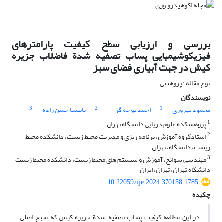
بررسی و ارزیابی سطح کیفیت پارامترهای
فیزیکوشیمیایی پساب تصفیه شدة فاضلاب جزیره
کیش در جهت آبیاری فضای سبز
نوع مقاله : پژوهشی
نویسندگان
3
2
1
محمود بهروزی
احمد نوحه گر
پانیسا حسن زاده
1
پژوهشکده علوم دریایی دانشگاه تهران
2
استادگروه آموزش، برنامه ریزی و مدیریت محیط زیست، دانشکده محیط
زیست، دانشگاه، تهران
3
مهندسی سوانح، آموزش و سیستم های محیط زیست، دانشکده محیط زیست
دانشگاه تهران، تهران، ایران
10.22059/ije.2024.370158.1785
چکیده
در این مطالعه کیفیت پساب تصفیه شدة جزیره کیش که منبع اصلی