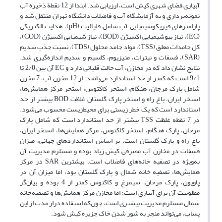
آبیاری فضای شهری کیش است، ارزیابی شد. ابتدا از 12 نقطة ذخیره آب
نمونه‌برداری و به آزمایشگاه آب و فاضلاب دانشگاه تهران منتقل شد و
پارامترهای فیزیکوشیمیایی آب شامل قلیائیت (pH)، هدایت الکتریکی
(EC)، نیاز بیوشیمیایی اکسیژن (BOD)، نیاز شیمیایی اکسیژن (COD)،
کل جامدات معلق (TSS)، مواد جامد محلول (TDS)، نسبت جذب سدیم
(SAR)، فسفات و نیترات، منیزیوم، کلسیم و سدیم اندازه‌گیری شد.
نتایج نشان داد که در مخازن، آب حالت قلیائی دارد و EC آن بین 2/0 تا
9/1 است که کمتر از حد استاندارد می‌باشد؛ از 12 مخزن آب، 7 مخزن
شامل پارک مرجان، هنگام، استخر کاکتوس، استخر مرکز همایش‌ها،
استخر ایران، باغ راه و استخر پارک گلستان غلظت BOD بیشتر از حد
استاندارد است که یک خطر زیستی برای محیط‌زیست محسوب می‌شود.
در 7 نقطه غلظت TSS بیشتر از حد استاندارد است که شامل پارک
مرجان، پارک هنگام، استخر کاکتوس، مرکز همایش‌ها، استخر ایران،
باغ راه و پارک گلستان است. بر اساس استانداردهای جهانی، میزان
فسفات در مخازن آب مصرفی کیش زیاد بوده و مستلزم مدیریت آن
به‌ویژه در تصفیه خانه‌های فاضلاب است. بیشترین SAR در مرکز
همایش‌ها، تصفیه خانه شمال و پارک گلستان بود، اما میزان آن در
پاویون، پارک مرجان، سیمرغ و کاکتوس کمتر از 4 بوده و بیان‌گر
مطلوبیت آن برای آبیاری است؛ اما مخازن مرکز همایش‌ها و تصفیه‌خانه
شمال مستلزم مدیریت بیشتری است، چون‌که استفاده دراز مدت از این
پساب، می‌تواند منجر به شور شدن خاک جزیره کیش شود.