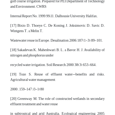
golf course irrigation. Prepared for PEI Department of Technology
and Environment. CWRS
Internal Report No. 1999, 99–11. Dalhousie University, Halifax.
[17] Bixio, D., Thoeye, C., De Koning, J., Joksimovic, D., Savic, D.,
Wintgens, T., & Melin, T.
Wastewater reuse in Europe. Desalination, 2006, 187(1-3), 89-101.
[18] Sakadevan, K., Maheshwari, B. L., & Bavor, H. J. Availability of
nitrogen and phosphorus under
recycled water irrigation. Soil Research, 2000, 38(3), 653-664.
[19] Toze, S. Reuse of effluent water—benefits and risks.
Agricultural water management,
2000, .159-147 ,)3-1(80
[20] Greenway, M. The role of constructed wetlands in secondary
effluent treatment and water reuse
in subtropical and arid Australia. Ecological engineering, 2005,