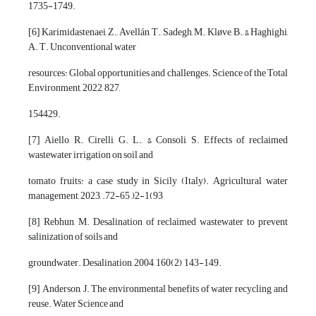
1735-1749.
[6] Karimidastenaei, Z., Avellán, T., Sadegh, M., Kløve, B., & Haghighi,
A. T. Unconventional water
resources: Global opportunities and challenges. Science of the Total
Environment, 2022, 827,
154429.
[7] Aiello, R., Cirelli, G. L., & Consoli, S. Effects of reclaimed
wastewater irrigation on soil and
tomato fruits: a case study in Sicily (Italy). Agricultural water
management, 2023, .72-65 ,)2-1(93
[8] Rebhun, M. Desalination of reclaimed wastewater to prevent
salinization of soils and
groundwater. Desalination, 2004, 160(2), 143-149.
[9] Anderson, J. The environmental benefits of water recycling and
reuse. Water Science and