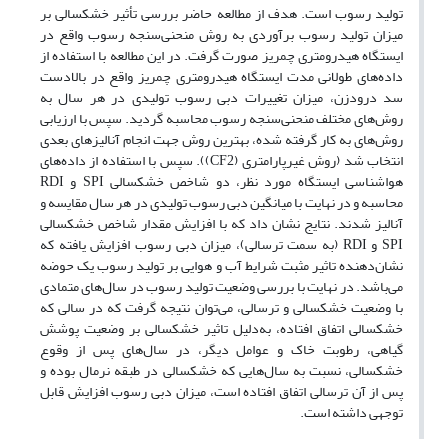
تولید رسوب است. هدف از مطالعه حاضر بررسی تأثیر خشکسالی بر
میزان تولید رسوب برآوردی به روش منحنی‌سنجه رسوب واقع در
ایستگاه هیدرومتری چمریز صورت گرفت. در این مطالعه با استفاده از
داده‌های طولانی مدت ایستگاه هیدرومتری چمریز واقع در بالادست
سد درودزن، میزان تغییرات دبی رسوب تولیدی در هر سال به
روش‌های مختلف منحنی‌سنجه رسوب محاسبه گردید. سپس با ارزیابی
روش‌های به کار گرفته شده، بهترین روش جهت انجام آنالیزهای بعدی
انتخاب شد (روش غیرپارامتری (CF2)). سپس با استفاده از داده‌های
هواشناسی ایستگاه مورد نظر، دو شاخص خشکسالی SPI و RDI
محاسبه و در نهایت با میانگین دبی رسوب تولیدی در هر سال مقایسه و
آنالیز شدند. نتایج نشان داد که با افزایش مقدار شاخص خشکسالی
SPI و RDI (به سمت ترسالی)، میزان دبی رسوب افزایش یافته که
نشان‌دهنده تاثیر مثبت شرایط آب و هوایی بر تولید رسوب یک حوضه
می‌باشد. در نهایت با بررسی وضعیت تولید رسوب در سال‌های متمادی
با وضعیت خشکسالی و ترسالی، می‌توان نتیجه گرفت که در سالی که
خشکسالی اتفاق افتاده، به‌دلیل تاثیر خشکسالی بر وضعیت پوشش
گیاهی، رطوبت خاک و عوامل دیگر، در سال‌های پس از وقوع
خشکسالی، نسبت به سال‌هایی که خشکسالی در طبقه نرمال بوده و
پس از آن ترسالی اتفاق افتاده است، میزان دبی رسوب افزایش قابل
توجهی داشته است.