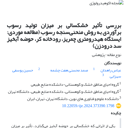
بررسی تأثیر خشکسالی بر میزان تولید رسوب
برآوردی به روش منحنی‌سنجه رسوب (مطالعه موردی:
ایستگاه هیدرومتری چمریز، رودخانه کر، حوضه آبخیز
سد درودزن)
نوع مقاله : پژوهشی
نویسندگان
2
1
عباس راهدان
صمد محسنی هفت چشمه
حسین یوسفی
3
سهزابی
1
گروه احیای مناظق خشک و کوهستانی-دانشکده منابع طبیعی
2
گروه احیای مناطق خشک و کوهستانی، دانشکده منابع طبیعی، دانشگاه تهران
3
دانشکده علوم و فناوری های نوین، دانشگاه تهران، تهران، ایران
10.22059/ije.2024.373390.1798
چکیده
یکی از اثراتی که خشکسالی بر حوضه آبخیز می‌گذارد، تأثیر بر میزان