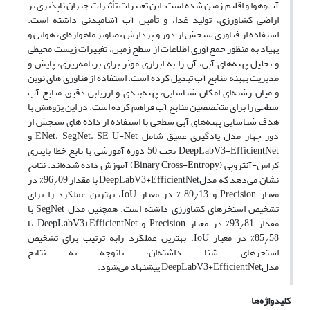
آب‌وهوا و اقلیم زمین شده است. این تغییرات تأثیرات جبران ناپذیری بر
اراضی کشاورزی، تولید غذا، و تأمین آب آشامیدنی داشته است.
استفاده از فناوری سنجش از دور و پردازش تصاویر ماهواره‌ای، هوایی و
پهپاد به منظور جمع‌آوری اطلاعات از سطح زمین، تغییرات زیست محیطی
و تحلیل پهنه‌های آبی، آن را به ابزاری موثر برای برنامه‌ریزی، پایش و
مدیریت بهینه منابع آب تبدیل کرده است. استفاده از فناوری های نوین
و میان رشته‌ای امکان شناسایی، پهنه‌بندی و ارزیابی دقیق منابع آب
سطحی را برای متخصصین منابع آب فراهم کرده است. در این پژوهش با
هدف شناسایی پهنه‌های آبی سطحی با استفاده از داده های سنجش از
دور چهار مدل یادگیری عمیق شامل ENet، SegNet، SE U-Net و
DeepLabV3+EfficientNet تحت 50 دوره آموزشی با تابع خطا باینری
کراس-آنتروپی (Binary Cross-Entropy) آموزش داده شده‌اند. نتایج
نشان می‌دهد که مدلDeepLabV3+EfficientNet با مقدار 96٫09% در
معیار Precision و 89٫13 % در معیار IoU، بهترین عملکرد را برای
تشخیص استخرهای کشاورزی داشته است. همچنین مدل SegNet با
مقدار 93٫81% در معیار Precision و DeepLabV3+EfficientNet با
85٫58% در معیار IoU، بهترین عملکرد رابه ترتیب برای تشخیص
استخرهای شنا داشته‌ان، باتوجه به نتایج
مدلDeepLabV3+EfficientNet پیشنهاد می‌شود.
کلیدواژه‌ها