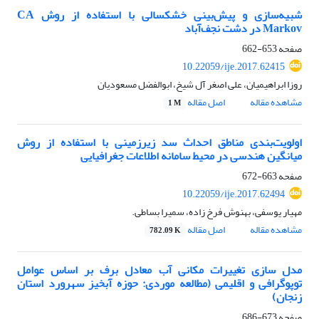
شبیه‌سازی و پیش‌بینی خشکسالی با استفاده از روش CA
Markov در دشت نجف‌آباد
صفحه
653-662
10.22059/ije.2017.62415
روزا ابراهیمیان، علی اصغر آل شیخ، ابوالفضل مسعودیان
مشاهده مقاله
اصل مقاله
1 M
اولویت‌بندی مناطق احداث سد زیرزمینی با استفاده از روش
میانگین هندسی در محیط سامانه اطلاعات جغرافیایی
صفحه
663-672
10.22059/ije.2017.62494
مهیار یوسفی، بهنوش فرخ زاده، سمیرا بساطی.
مشاهده مقاله
اصل مقاله
782.09 K
مدل سازی تغییرات مکانی آب معادل برف بر اساس عوامل
توپوگرافی و اقلیمی (مطالعه موردی: حوزه آبخیز سهرورد استان
زنجان)
صفحه
673-686