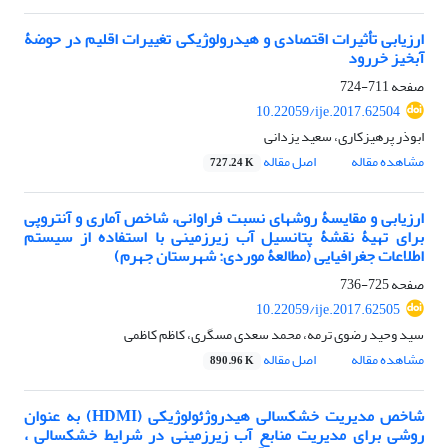
ارزیابی تأثیرات اقتصادی و هیدرولوژیکی تغییرات اقلیم در حوضۀ
آبخیز خررود
صفحه
711-724
10.22059/ije.2017.62504
ابوذر پرهیزکاری، سعید یزدانی
مشاهده مقاله
اصل مقاله
727.24 K
ارزیابی و مقایسۀ روش‏های نسبت فراوانی، شاخص آماری و آنتروپی
برای تهیۀ نقشۀ پتانسیل آب زیرزمینی با استفاده از سیستم
اطلاعات جغرافیایی (مطالعۀ موردی: شهرستان جهرم)
صفحه
725-736
10.22059/ije.2017.62505
سید وحید رضوی ترمه، محمد سعدی مسگری، کاظم کاظمی
مشاهده مقاله
اصل مقاله
890.96 K
شاخص مدیریت خشکسالی هیدروژئولوژیکی (HDMI) به عنوان
روشی برای مدیریت منابع آب زیرزمینی در شرایط خشکسالی ،