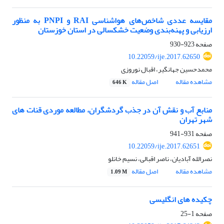
مقایسه عددی شاخص‌های هواشناسی RAI و PNPI به منظور
ارزیابی و پهنه‌بندی وضعیت خشکسالی در استان خوزستان
صفحه
923-930
10.22059/ije.2017.62650
محمدحسین جهانگیر، اقبال نوروزی
مشاهده مقاله
اصل مقاله
646 K
منابع آب و نقش آن در جذب گردشگران، مطالعه موردی قنات های
شهر تهران
صفحه
931-941
10.22059/ije.2017.62651
نصرالله آبادیان، ناصر اقبالی، نسیم خانلو
مشاهده مقاله
اصل مقاله
1.09 M
چکیده های انگلیسی
صفحه
1-25