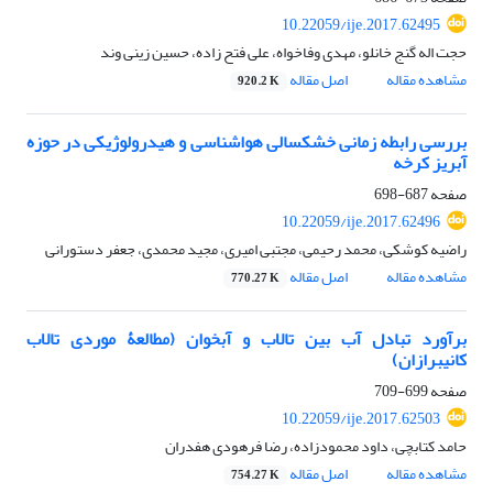
10.22059/ije.2017.62495
حجت اله گنج خانلو، مهدی وفاخواه، علی فتح زاده، حسین زینی وند
مشاهده مقاله
اصل مقاله
920.2 K
بررسی رابطه زمانی خشکسالی هواشناسی و هیدرولوژیکی در حوزه
آبریز کرخه
صفحه
687-698
10.22059/ije.2017.62496
راضیه کوشکی، محمد رحیمی، مجتبی امیری، مجید محمدی، جعفر دستورانی
مشاهده مقاله
اصل مقاله
770.27 K
برآورد تبادل آب بین تالاب‏ و آبخوان (مطالعۀ موردی تالاب‏
کانی‏برازان)
صفحه
699-709
10.22059/ije.2017.62503
حامد کتابچی، داود محمودزاده، رضا فرهودی هفدران
مشاهده مقاله
اصل مقاله
754.27 K