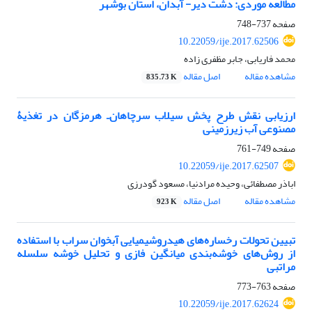
مطالعه موردی: دشت دیر- آبدان، استان بوشهر
صفحه
737-748
10.22059/ije.2017.62506
محمد فاریابی، جابر مظفری زاده
مشاهده مقاله
اصل مقاله
835.73 K
ارزیابی نقش طرح پخش سیلاب سرچاهان‌ـ هرمزگان در تغذیۀ
مصنوعی آب زیرزمینی
صفحه
749-761
10.22059/ije.2017.62507
اباذر مصطفائی، وحیده مرادنیا، مسعود گودرزی
مشاهده مقاله
اصل مقاله
923 K
تبیین تحولات رخساره‌های هیدروشیمیایی آبخوان سراب با استفاده
از روش‌های خوشه‌بندی میانگین فازی و تحلیل خوشه سلسله
مراتبی
صفحه
763-773
10.22059/ije.2017.62624