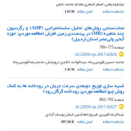
میثم ودیعتی، اصغر اصغری مقدم، محمد نخعی
مشاهده مقاله
اصل مقاله
1.05 M
صحت‌سنجی روش‌های تحلیل سلسله‌مراتبی (AHP) و رگرسیون
چند متغیره (MR) در پهنه‌بندی زمین لغزش (مطالعه موردی: حوزه
آبخیر ولی‌عصر استان اردبیل)
صفحه
775-789
10.22059/ije.2017.62626
محمد حسین قویمی پناه، عبدالواحد خالدی درویشان، محمدرضا قویمی پناه
مشاهده مقاله
اصل مقاله
1.41 M
شبیه سازی توزیع دوبعدی سرعت جریان در رودخانه ها به کمک
روش چیو (مطالعه موردی: رودخانه گرگان رود)
صفحه
791-802
10.22059/ije.2017.62627
عبدالرضا ظهیری، فیروزه هاشمی، ایمان یوسف آبادی
مشاهده مقاله
اصل مقاله
897.66 K