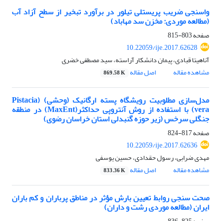
واسنجی ضریب پریستلی تیلور در برآورد تبخیر از سطح آزاد آب
(مطالعه موردی: مخزن سد مهاباد)
صفحه
803-815
10.22059/ije.2017.62628
آناهیتا قبادی، پیمان دانشکار آراسته، سید مصطفی خضری
مشاهده مقاله
اصل مقاله
869.58 K
مدل‌سازی مطلوبیت رویشگاه پسته ارگانیک (وحشی) (Pistacia
vera) با استفاده از روش آنتروپی حداکثر(MaxEnt) در منطقه
جنگلی سرخس (زیر حوزه گنبدلی استان خراسان رضوی)
صفحه
817-824
10.22059/ije.2017.62636
مهدی ضرابی، رسول حقدادی، حسین یوسفی
مشاهده مقاله
اصل مقاله
833.36 K
صحت سنجی روابط تعیین بارش مؤثر در مناطق پرباران و کم باران
ایران (مطالعه موردی رشت و داران)