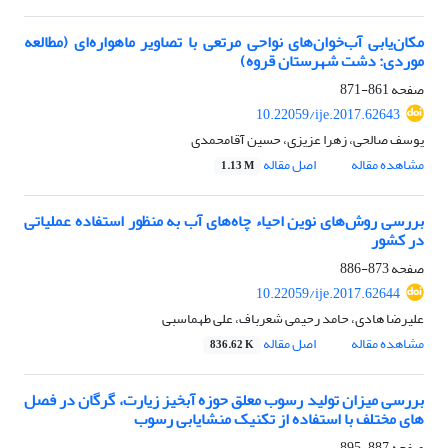
مکان‌یابی آب‌خوان‌های نواحی مرتعی با تصاویر ماهواره‌ای (مطالعه
موردی: دشت شهرستان قروه)
صفحه
861-871
10.22059/ije.2017.62643
یوسف صالحی، زهرا عزیزی، حسین آقامحمدی
مشاهده مقاله
اصل مقاله
1.13 M
بررسی روش‌های نوین احیاء چاه‌های آب به منظور استفاده عملیاتی
در کشور
صفحه
873-886
10.22059/ije.2017.62644
علیرضا هادی، حامد رحیمی شعرباف، علی طهماسبی
مشاهده مقاله
اصل مقاله
836.62 K
بررسی میزان تولید رسوب معلق حوزه آبخیز زیارت، گرگان در فصل
های مختلف با استفاده از تکنیک منشایابی رسوب
صفحه
887-895