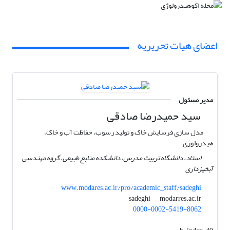
اعضای هیات تحریریه
مدیر مسئول
سید حمیدرضا صادقی
مدل سازی فرسایش خاک و تولید رسوب، حفاظت آب و خاک،
هیدرولوژی
استاد، دانشگاه تربیت مدرس، دانشکده منابع طبیعی، گروه مهندسی
آبخیزداری
www.modares.ac.ir/pro/academic_staff/sadeghi
modarres.ac.ir
sadeghi
0000-0002-5419-8062