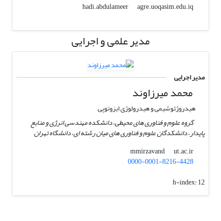
agre.uoqasim.edu.iq
hadi.abdulameer
مدیر علمی و اجرایی
مدیر اجرایی
محمد میرزاوند
هیدروژئوشیمی و هیدرولوژی ایزوتوپی
گروه علوم و فناوری های محیطی، دانشکده مهندسی انرژی و منابع
پایدار، دانشکدگان علوم و فناوری های میان رشته ای، دانشگاه تهران
ut.ac.ir
mmirzavand
0000-0001-8216-4428
h-index:
12