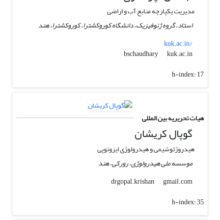
مدیریت یکپارچه منابع آب و اراضی
استاد، گروه ژئوفیزیک، دانشگاه کوروکشترا، کوروکشترا، هند
kuk.ac.in/
kuk.ac.in
bschaudhary
h-index:
17
هیات تحریریه بین المللی
گوپال کریشان
هیدروژئوشیمی و هیدرولوژی ایزوتوپی
موسسه ملی هیدرولوژی، رورکی، هند
gmail.com
drgopal.krishan
h-index:
35