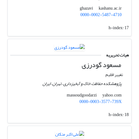
kashanu.ac.ir
ghazavi
0000-0002-5487-4710
h-index:
17
هیات تحریریه
مسعود گودرزی
تغییر اقلیم
پژوهشکده حفاظت خاک و آبخیزداری، تهران، ایران
yahoo.com
massoudgoodarzi
0000-0003-3577-739X
h-index:
18