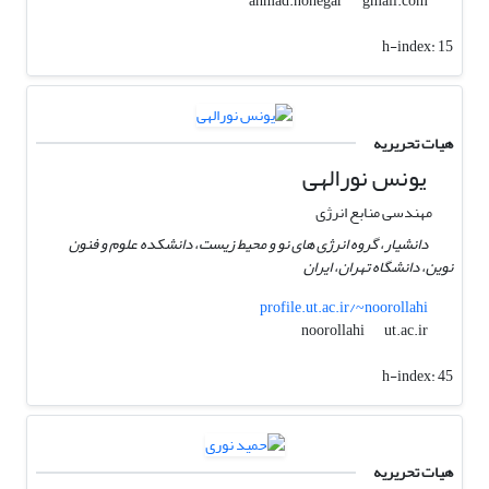
gmail.com
ahmad.nohegar
h-index:
15
هیات تحریریه
یونس نورالهی
مهندسی منابع انرژی
دانشیار، گروه انرژی های نو و محیط زیست، دانشکده علوم و فنون
نوین، دانشگاه تهران، ایران
profile.ut.ac.ir/~noorollahi
ut.ac.ir
noorollahi
h-index:
45
هیات تحریریه