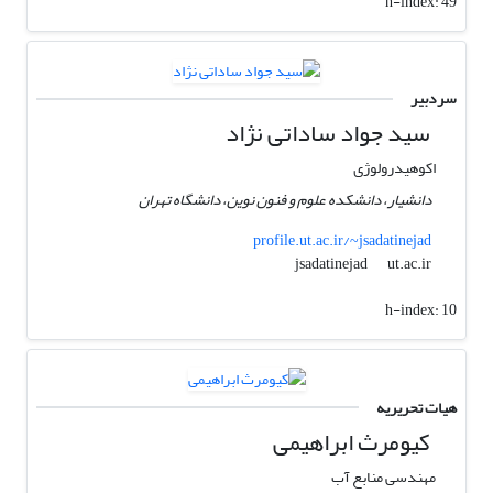
h-index:
49
سردبیر
سید جواد ساداتی نژاد
اکوهیدرولوژی
دانشیار، دانشکده علوم و فنون نوین، دانشگاه تهران
profile.ut.ac.ir/~jsadatinejad
ut.ac.ir
jsadatinejad
h-index:
10
هیات تحریریه
کیومرث ابراهیمی
مهندسی منابع آب