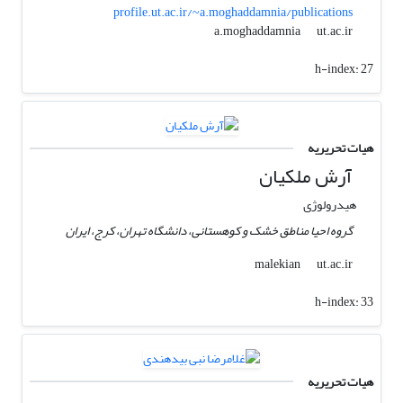
profile.ut.ac.ir/~a.moghaddamnia/publications
ut.ac.ir
a.moghaddamnia
h-index:
27
هیات تحریریه
آرش ملکیان
هیدرولوژی
گروه احیا مناطق خشک و کوهستانی، دانشگاه تهران، کرج، ایران
ut.ac.ir
malekian
h-index:
33
هیات تحریریه