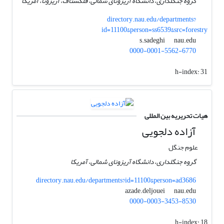
گروه جنگلداری، دانشگاه آریزونای شمالی، فلگستاف، آریزونا، آمریکا
directory.nau.edu/departments?
id=11100&person=ss6539&src=forestry
nau.edu
s.sadeghi
0000-0001-5562-6770
h-index:
31
هیات تحریریه بین المللی
آزاده دلجویی
علوم جنگل
گروه جنگلداری، دانشگاه آریزونای شمالی، آمریکا
directory.nau.edu/departments?id=11100&person=ad3686
nau.edu
azade.deljouei
0000-0003-3453-8530
h-index:
18