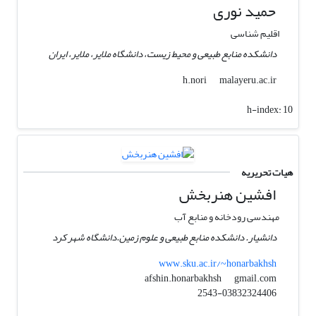
حمید نوری
اقلیم شناسی
دانشکده منابع طبیعی و محیط زیست، دانشگاه ملایر، ملایر، ایران
malayeru.ac.ir
h.nori
h-index:
10
هیات تحریریه
افشین هنربخش
مهندسی رودخانه و منابع آب
دانشیار. دانشکده منابع طبیعی و علوم زمین.دانشگاه شهر کرد
www.sku.ac.ir/~honarbakhsh
gmail.com
afshin.honarbakhsh
2543-03832324406