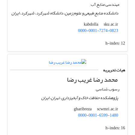
مهندسی منابع آب
دانشکده منابع طبیعی و علوم زمین، دانشگاه شهرکرد، شهرکرد، ایران
sku.ac.ir
kabdolla
0000-0001-7274-0823
h-index:
12
هیات تحریریه
محمد رضا غریب رضا
رسوب شناسی
پژوهشکده حفاظت خاک و آبخیزداری، تهران، ایران
scwmri.ac.ir
gharibreza
0000-0001-6599-1480
h-index:
16