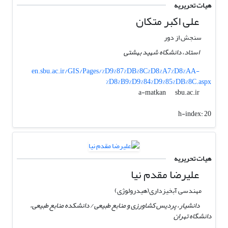
هیات تحریریه
علی اکبر متکان
سنجش از دور
استاد، دانشگاه شهید بهشتی
en.sbu.ac.ir/GIS/Pages/%D9%87%DB%8C%D8%A7%D8%AA-
%D8%B9%D9%84%D9%85%DB%8C.aspx
sbu.ac.ir
a-matkan
h-index:
20
هیات تحریریه
علیرضا مقدم نیا
مهندسی آبخیزداری(هیدرولوژی)
دانشیار، پردیس کشاورزی و منابع طبیعی / دانشکده منابع طبیعی،
دانشگاه تهران