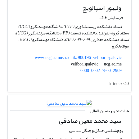
ولیبور اسپالویچ
فرسایش خاک
استاد دانشکده زیست‌فناوری (BTF)، دانشگاه مونته‌نگرو (UCG)
استاد گروه جغرافیا، دانشکده فلسفه (FF)، دانشگاه مونته‌نگرو (UCG)،
استاد دانشکده معماری، ۲۰۱۹-۲۰۲۱ (AF)، دانشگاه مونته‌نگرو (UCG)،
مونته‌نگرو
www.ucg.ac.me/radnik/900196-velibor-spalevic
ucg.ac.me
velibor.spalevic
0000-0002-7800-2909
h-index:
40
هیات تحریریه بین المللی
سید محمد معین صادقی
بوم‌شناسی جنگل و جنگل‌شناسی