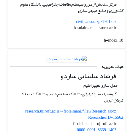
مرکز سنجش از دور و سیستم اطالعات جغرافیایی، دانشگاه علوم
کشاورزی و منابع طبیعی ساری
civilica.com/p/176178/
sanru.ac.ir
k.solaimani
h-index:
18
هیات تحریریه
فرشاد سلیمانی ساردو
مدل سازی تغییر اقلیم
گروه مهندسی اکولوژی، دانشکده منابع طبیعی، دانشگاه جیرفت،
کرمان، ایران
research.ujiroft.ac.ir/~fsoleimani/ViewResearch.aspx?
ResearcherID=15562
ujiroft.ac.ir
f.soleimani
0000-0001-8339-1403