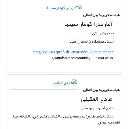
هیات تحریریه بین المللی
آمارندرا کومار سینها
هیدروژئولوژی
استاد دانشگاه راجستان، هند
citeglobal.org/prof-dr-amarendra-kumar-sinha/
csmu.ac.in
groundwatercommunity
هیات تحریریه بین المللی
هادی العقیلی
منابع آب و علوم زمین
استاد تمام، منابع آب و علوم زمین، دانشکده کشاورزی، دانشگاه سبز
القاسیم، عراق