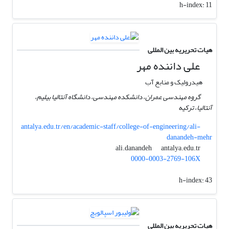
h-index:
11
هیات تحریریه بین المللی
علی داننده مهر
هیدرولیک و منابع آب
گروه مهندسی عمران، دانشکده مهندسی، دانشگاه آنتالیا بیلیم،
آنتالیا، ترکیه
antalya.edu.tr/en/academic-staff/college-of-engineering/ali-
danandeh-mehr
antalya.edu.tr
ali.danandeh
0000-0003-2769-106X
h-index:
43
هیات تحریریه بین المللی