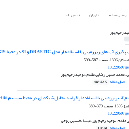
ارسال مقاله
داوران
تماس با ما
ید رحیم پور
ی زیرزمینی با استفاده از مدل DRASTIC و SI در محیط GIS (مطالعۀ موردی: دشت عجب‏ شیر)
587-599
10.22059/ij
، محمد حسین رضایی مقدم، توحید رحیم پور
اصل مقاله
689.52 K
نابع آب زیرزمینی با استفاده از فرایند تحلیل شبکه ‏ای در محیط سیستم اطل
379-389
10.22059/ij
مقدم، توحید رحیم پور، مهسا نخستین روحی
اصل مقاله
1.45 M