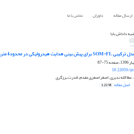
ارسال مقاله
داوران
تماس با ما
یه داداش بابا
ایت هیدرولیکی در محدودۀ متروی شهر تبریز
75-87
10.22059/ij
 عطا الله ندیری، اصغر اصغری مقدم، قدرت برزگری
اصل مقاله
1.22 M