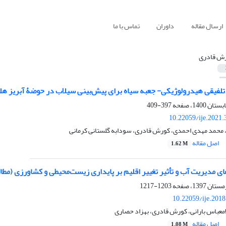
ارسال مقاله
داوران
تماس با ما
ش قادری
تلفیقی هیدرولوژیکی- جعبه‏ سیاه برای پیش‌بینی سیلاب در حوضۀ آبریز هل
397-409
10.22059/ije.2021
 محمد مهدی احمدی، کورش قادری، سودابه گلستانی کرمانی
اصل مقاله
1.62 M
ای مدیریت آب و تأثیر تغییر اقلیم بر پایداری زیست‌محیطی و کشاورزی (مطال
1203-1217
10.22059/ije.201
معباس بارانی، کورش قادری، بهزاد حصاری
اصل مقاله
1.08 M