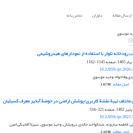
ارسال مقاله
داوران
تماس با ما
د موسوی
ب رودخانه تلوار با استفاده از نمودارهای هیدروشیمی
1145-1162
10.22059/ije.2026
ی وفاخواه، وحید موسوی
اصل مقاله
1.67 M
 مختلف تهیۀ نقشۀ کاربری/پوشش اراضی در حوضۀ آبخیز معرف کسیلیان
321-334
10.22059/ije.2023
ی، فاطمه سارونه، عبدالواحد خالدی درویشان، وحید موسوی، سهیلا آقابیگی امین
اصل مقاله
1.14 M