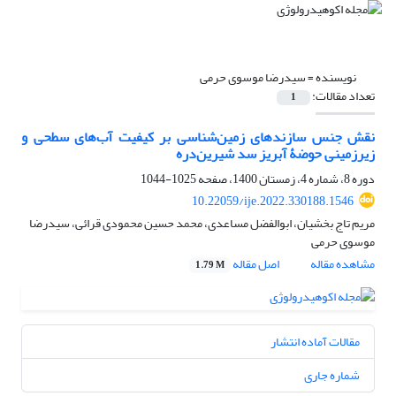
نویسنده =
سیدرضا موسوی حرمی
تعداد مقالات:
1
نقش جنس سازندهای زمین‌شناسی بر کیفیت آب‌های سطحی و
زیرزمینی حوضۀ آبریز سد شیرین‌دره
دوره 8، شماره 4، زمستان 1400، صفحه
1025-1044
10.22059/ije.2022.330188.1546
مریم تاج بخشیان، ابوالفضل مساعدی، محمد حسین محمودی قرائی، سیدرضا
موسوی حرمی
مشاهده مقاله
اصل مقاله
1.79 M
مقالات آماده انتشار
شماره جاری