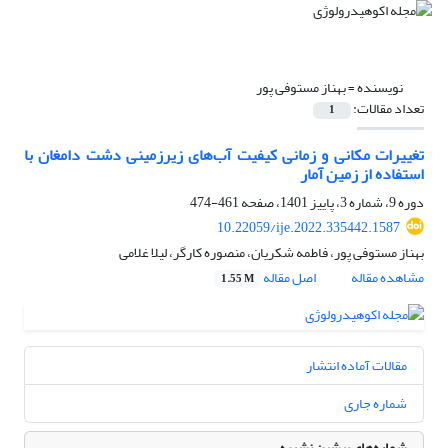
نویسنده =
بهناز مستوفی پور
تعداد مقالات:
1
تغییرات مکانی و زمانی کیفیت آب‌های زیرزمینی دشت دامغان با
استفاده از زمین آمار
دوره 9، شماره 3، پاییز 1401، صفحه
461-474
10.22059/ije.2022.335442.1587
بهناز مستوفی پور، فاطمه شکریان، منصوره کارگر، لیلا غلامی
مشاهده مقاله
اصل مقاله
1.55 M
مقالات آماده انتشار
شماره جاری
شماره‌های پیشین نشریه