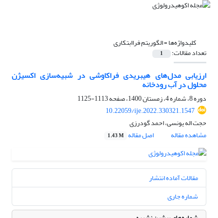
کلیدواژه‌ها =
الگوریتم فراابتکاری
تعداد مقالات:
1
ارزیابی مدل‌های هیبریدی فراکاوشی در شبیه‌سازی اکسیژن
محلول در آب رودخانه
دوره 8، شماره 4، زمستان 1400، صفحه
1113-1125
10.22059/ije.2022.330321.1547
حجت اله یونسی، احمد گودرزی
مشاهده مقاله
اصل مقاله
1.43 M
مقالات آماده انتشار
شماره جاری
شماره‌های پیشین نشریه