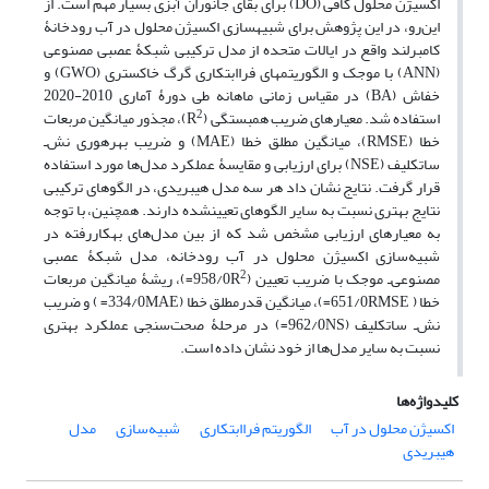
اکسیژن محلول کافی (DO) برای بقای جانوران آبزی بسیار مهم است. از
این‌رو، در این پژوهش برای شبیه‏سازی اکسیژن محلول در آب رودخانۀ
کامبرلند واقع در ایالات متحده از مدل ترکیبی شبکۀ عصبی مصنوعی
(ANN) با موجک و الگوریتم‏های فراابتکاری گرگ خاکستری (GWO) و
خفاش (BA) در مقیاس زمانی ماهانه طی دورۀ آماری 2010-2020
2
استفاده شد. معیارهای ضریب همبستگی (R
)، مجذور میانگین مربعات
خطا (RMSE)، میانگین مطلق خطا (MAE) و ضریب بهره‏وری نش‌ـ
ساتکلیف (NSE) برای ارزیابی و مقایسۀ عملکرد مدل‌ها مورد استفاده
قرار گرفت. نتایج نشان داد هر سه مدل هیبریدی، در الگوهای ترکیبی
نتایج بهتری نسبت به سایر الگوهای تعیین‏شده دارند. همچنین، با توجه
به معیارهای ارزیابی مشخص شد که از بین مدل‌های به‏کاررفته در
شبیه‌سازی اکسیژن محلول در آب رودخانه، مدل شبکۀ عصبی
2
مصنوعی‌ـ موجک با ضریب تعیین (958/0R
=)، ریشۀ میانگین مربعات
خطا ( 651/0RMSE=)، میانگین قدرمطلق خطا (334/0MAE= ) و ضریب
نش‌ـ ساتکلیف (962/0NS=) در مرحلۀ صحت‌سنجی عملکرد بهتری
نسبت به سایر مدل‌ها از خود نشان داده است.
کلیدواژه‌ها
اکسیژن محلول در آب
الگوریتم فراابتکاری
شبیه‌سازی
مدل
هیبریدی