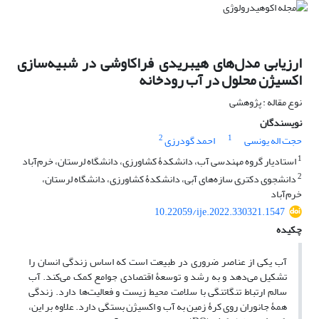
ارزیابی مدل‌های هیبریدی فراکاوشی در شبیه‌سازی
اکسیژن محلول در آب رودخانه
نوع مقاله : پژوهشی
نویسندگان
2
1
حجت اله یونسی
احمد گودرزی
1
استادیار گروه مهندسی آب، دانشکدۀ کشاورزی، دانشگاه لرستان، خرم‌آباد
2
دانشجوی دکتری سازه‌های آبی، دانشکدۀ کشاورزی، دانشگاه لرستان،
خرم‌آباد
10.22059/ije.2022.330321.1547
چکیده
آب یکی از عناصر ضروری در طبیعت است که اساس زندگی انسان را
تشکیل می‌دهد و به رشد و توسعۀ اقتصادی جوامع کمک می‌کند. آب
سالم ارتباط تنگاتنگی با سلامت محیط زیست و فعالیت‌ها دارد. زندگی
همۀ جانوران روی کرۀ زمین به آب و اکسیژن بستگی دارد. علاوه بر این،