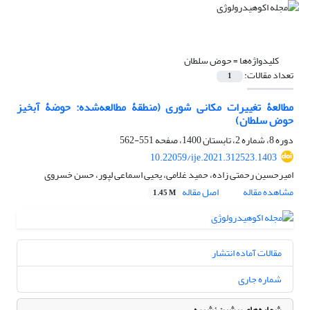
کلیدواژه‌ها =
حوض سلطان
تعداد مقالات:
1
مطالعۀ تغییرات مکانی شوری (منطقۀ ‌مطالعه‌شده: حوضۀ آبخیز
حوض سلطان)
دوره 8، شماره 2، تابستان 1400، صفحه
551-562
10.22059/ije.2021.312523.1403
امیرحسین رحمتی زاده، حمید غلامی، یحیی اسماعی ل‏پور، حسن خسروی
مشاهده مقاله
اصل مقاله
1.45 M
مقالات آماده انتشار
شماره جاری
شماره‌های پیشین نشریه