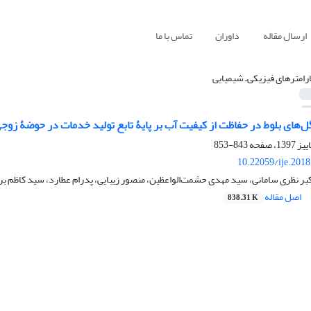
ارسال مقاله
داوران
تماس با ما
ارامترهای فیزیکی‌ـ شیمیایی
‏‌های بلوط در حفاظت از کیفیت آب بر پایۀ تابع تولید خدمات در حوضۀ زو
843-853
10.22059/ije.201
کبر نظری سامانی، سید مهدی حشمت‌الواعظین، منصور زیبایی، پدرام عطارد، سید کاظم بر
اصل مقاله
838.31 K