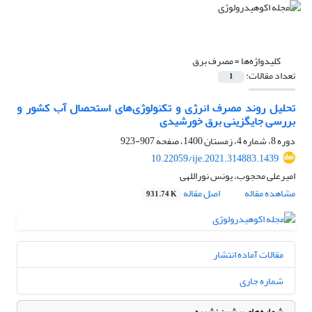
کلیدواژه‌ها =
مصرف برق
تعداد مقالات:
1
تحلیل روند مصرف انرژی و تکنولوژی‌های استحصال آب کشور و
بررسی جایگزینی برق خورشیدی
دوره 8، شماره 4، زمستان 1400، صفحه
907-923
10.22059/ije.2021.314883.1439
امیرعلی محجوب، یونس نوراللهی
مشاهده مقاله
اصل مقاله
931.74 K
مقالات آماده انتشار
شماره جاری
شماره‌های پیشین نشریه