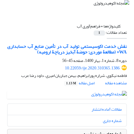
کلیدواژه‌ها =
فراهم‌آوری آب
تعداد مقالات:
1
نقش خدمت اکوسیستمی تولید آب در تأمین منابع آب حسابداری
WA+ (مطالعۀ موردی: حوضۀ آبخیز دریاچۀ ارومیه)
دوره 8، شماره 1، بهار 1400، صفحه
45-56
10.22059/ije.2020.310365.1386
فاطمه نیکوی، شراره پورابراهیم، بهمن جباریان امیری، داود رضا عرب
مشاهده مقاله
اصل مقاله
1.13 M
مقالات آماده انتشار
شماره جاری
شماره‌های پیشین نشریه